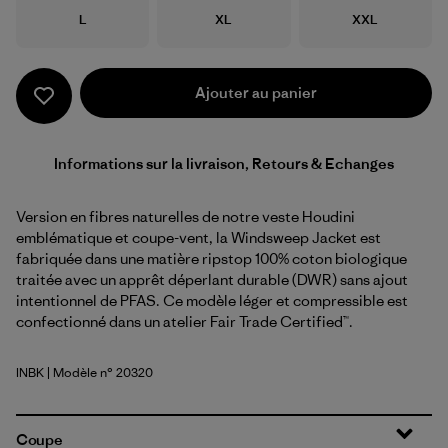
Taille
Taille
Taille
L
XL
XXL
Ajouter au panier
Informations sur la livraison, Retours & Echanges
Version en fibres naturelles de notre veste Houdini
emblématique et coupe-vent, la Windsweep Jacket est
fabriquée dans une matière ripstop 100% coton biologique
traitée avec un apprêt déperlant durable (DWR) sans ajout
intentionnel de PFAS. Ce modèle léger et compressible est
confectionné dans un atelier Fair Trade Certified™.
INBK
| Modèle n° 20320
Ink Black
Coupe