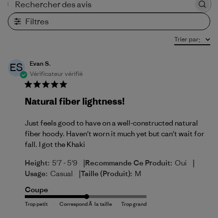
Rechercher des avis
Filtres
Trier par
:
Evan S.
ES
Vérificateur vérifié
Natural fiber lightness!
Just feels good to have on a well-constructed natural
fiber hoody. Haven't worn it much yet but can't wait for
fall. I got the Khaki
|
|
Height:
5'7 - 5'9
Recommande Ce Produit:
Oui
|
Usage:
Casual
Taille (produit):
M
Coupe