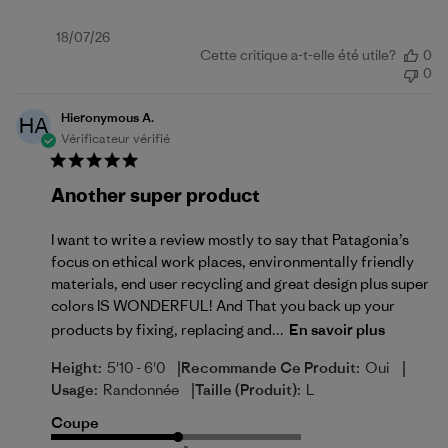
Date
18/07/26
Cette critique a-t-elle été utile?
0
de
0
publication
Hieronymous A.
HA
Vérificateur vérifié
Another super product
I want to write a review mostly to say that Patagonia’s
focus on ethical work places, environmentally friendly
materials, end user recycling and great design plus super
colors IS WONDERFUL! And That you back up your
products by fixing, replacing and...
En savoir plus
|
|
Height:
5'10 - 6'0
Recommande Ce Produit:
Oui
|
Usage:
Randonnée
Taille (produit):
L
Coupe