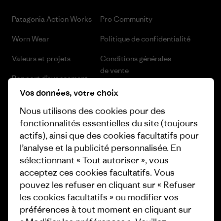
Patagonia Action Works
Pro Community
Worn Wear
Politique de confidentialité
Valeurs et projets
Conditions générales
de vente
Rapport d’avancement
Préférences de cookie
Vos données, votre choix
Business Unusual
Nous utilisons des cookies pour des
Carrières
Objectifs climatiques
fonctionnalités essentielles du site (toujours
Presse et media
actifs), ainsi que des cookies facultatifs pour
1% For The Planet
l’analyse et la publicité personnalisée. En
Industry program
Comment nous finançons
sélectionnant « Tout autoriser », vous
Programme d’affiliation
acceptez ces cookies facultatifs. Vous
Cartes cadeaux
pouvez les refuser en cliquant sur « Refuser
Patagonia France Plan du site
les cookies facultatifs » ou modifier vos
Nos magasins
préférences à tout moment en cliquant sur