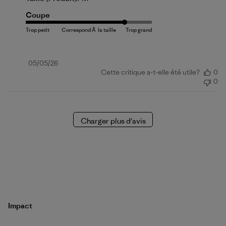
Coupe
Date
05/05/26
Cette critique a-t-elle été utile?
0
de
0
publication
Charger plus d'avis
Impact