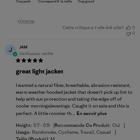
Date
17/05/26
Cette critique a-t-elle été utile?
0
de
0
publication
JAM
J
Vérificateur vérifié
great light jacket
I wanted a natural fiber, breathable, abrasion-resistant,
warm weather hooded jacket that doesn't pick up lint to
help with sun protection and taking the edge off of
cooler mornings/evenings. Caught it on sale and this is
perfect. A little roomier th...
En savoir plus
|
|
Height:
5'7 - 5'9
Recommande Ce Produit:
Oui
|
Usage:
Randonnée, Cyclisme, Travail, Casual
Taille (produit):
M