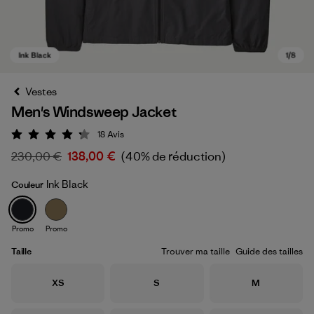
Vestes
Men's Windsweep Jacket
18
Avis
Évaluation: 4.2 / 5
230,00 €
138,00 €
(40% de réduction)
Ink Black
Couleur
Ink Black
Promo
Promo
Taille
Trouver ma taille
Guide des tailles
Taille
Taille
Taille
XS
S
M