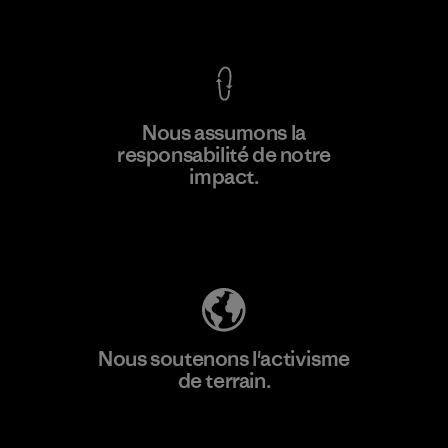
Voir la Garantie Ironclad
En savoir
Nous assumons la
plus
responsabilité de notre
impact.
Découvrez notre empreinte carbone
Nous soutenons l'activisme
de terrain.
Consulter Patagonia Action Works