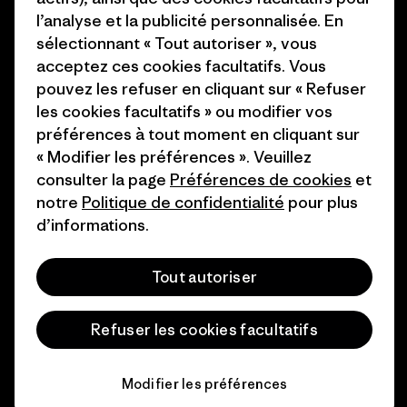
Industry program
l’analyse et la publicité personnalisée. En
Comment nous finançons
sélectionnant « Tout autoriser », vous
Programme d’affiliation
Cartes cadeaux
acceptez ces cookies facultatifs. Vous
Patagonia France Plan du site
pouvez les refuser en cliquant sur « Refuser
Nos magasins
les cookies facultatifs » ou modifier vos
préférences à tout moment en cliquant sur
« Modifier les préférences ». Veuillez
consulter la page
Préférences de cookies
et
notre
Politique de confidentialité
pour plus
© 2026 Patagonia, Inc. All Rights Reserved.
d’informations.
Tout autoriser
français
Refuser les cookies facultatifs
Modifier les préférences