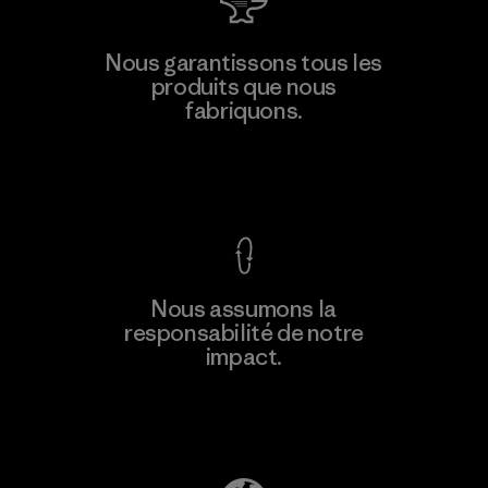
Toyota Tsusho
Nous garantissons tous les
produits que nous
Material-supplier
fabriquons.
F
Voir la Garantie Ironclad
En savoir
Nous assumons la
plus
responsabilité de notre
impact.
Découvrez notre empreinte carbone