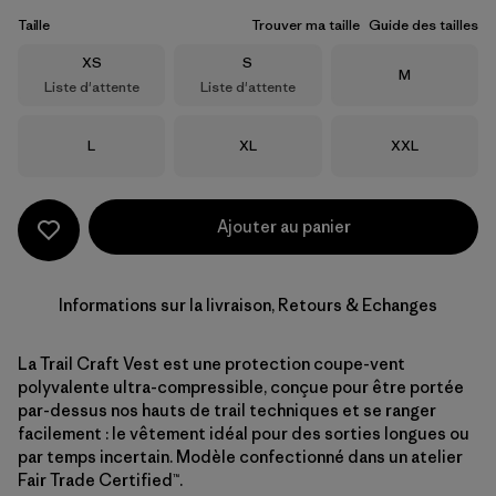
Taille
Trouver ma taille
Guide des tailles
Taille
Taille
XS
S
Taille
M
Liste d'attente
Liste d'attente
Taille
Taille
Taille
L
XL
XXL
Ajouter au panier
Informations sur la livraison, Retours & Echanges
La Trail Craft Vest est une protection coupe-vent
polyvalente ultra-compressible, conçue pour être portée
par-dessus nos hauts de trail techniques et se ranger
facilement : le vêtement idéal pour des sorties longues ou
par temps incertain. Modèle confectionné dans un atelier
Fair Trade Certified™.