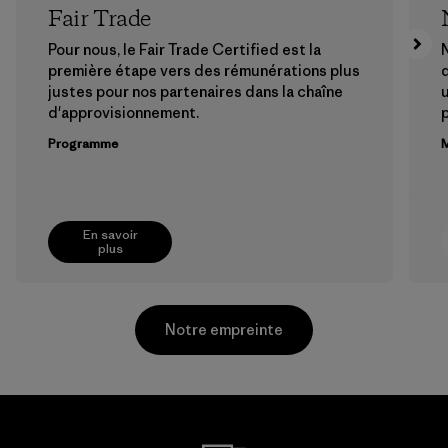
Fair Trade
Pour nous, le Fair Trade Certified est la
N
première étape vers des rémunérations plus
justes pour nos partenaires dans la chaîne
u
d'approvisionnement.
Programme
M
En savoir
plus
Notre empreinte