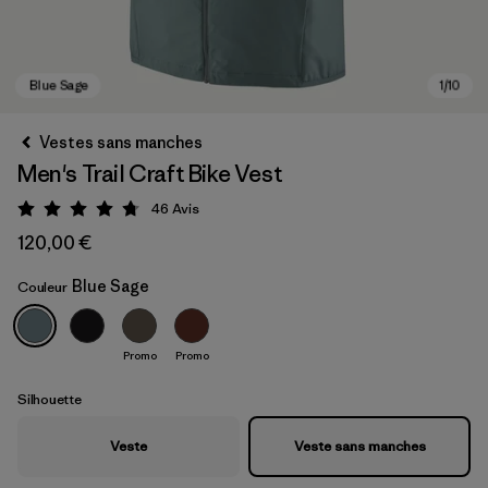
Vestes sans manches
Men's Trail Craft Bike Vest
46
Avis
Évaluation: 4.7 / 5
120,00 €
Blue Sage
Couleur
Blue Sage
Promo
Promo
Silhouette
Veste
Veste sans manches