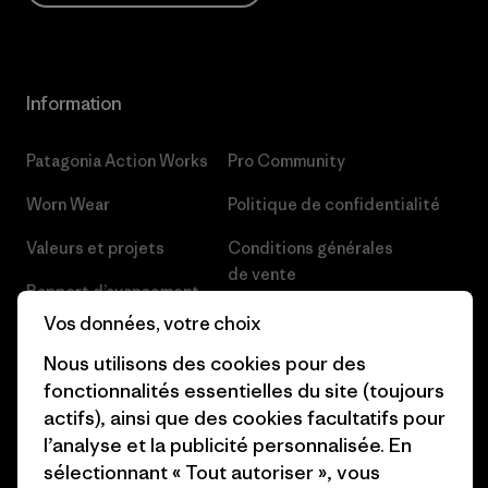
Information
Patagonia Action Works
Pro Community
Worn Wear
Politique de confidentialité
Valeurs et projets
Conditions générales
de vente
Rapport d’avancement
Préférences de cookie
Vos données, votre choix
Business Unusual
Nous utilisons des cookies pour des
Carrières
Objectifs climatiques
fonctionnalités essentielles du site (toujours
Presse et media
actifs), ainsi que des cookies facultatifs pour
1% For The Planet
l’analyse et la publicité personnalisée. En
Industry program
Comment nous finançons
sélectionnant « Tout autoriser », vous