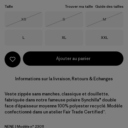
Taille
Trouver ma taille
Guide des tailles
Taille
Taille
Taille
XS
S
M
Épuisé
Épuisé
Épuisé
Taille
Taille
Taille
L
XL
XXL
Ajouter au panier
Informations sur la livraison, Retours & Echanges
Veste zippée sans manches, classique et douillette,
fabriquée dans notre fameuse polaire Synchilla® double
face d’épaisseur moyenne 100% polyester recyclé. Modèle
confectionné dans un atelier Fair Trade Certified™.
NENE
| Modèle n° 23011
New Navy w/New Navy