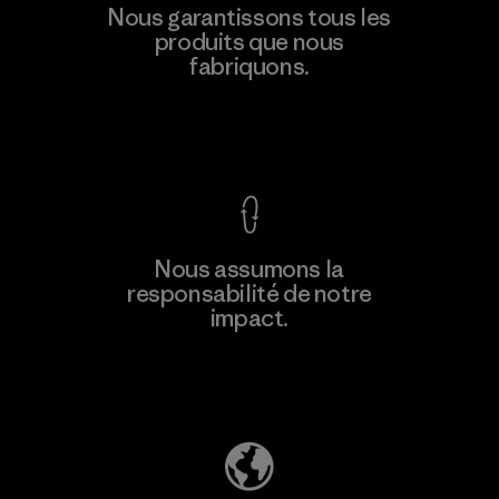
Formosa Taffeta Co., Ltd.
Nous garantissons tous les
produits que nous
Material-supplier
F
fabriquons.
Voir la Garantie Ironclad
En savoir
Nous assumons la
plus
responsabilité de notre
impact.
Découvrez notre empreinte carbone