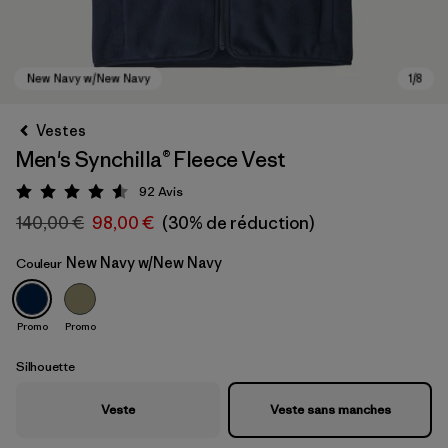
Vestes
Men's Synchilla® Fleece Vest
92
Avis
Évaluation: 4.6 / 5
140,00 €
98,00 €
(30% de réduction)
New Navy w/New Navy
Couleur
New Navy w/New Navy
Promo
Promo
Silhouette
Veste
Veste sans manches