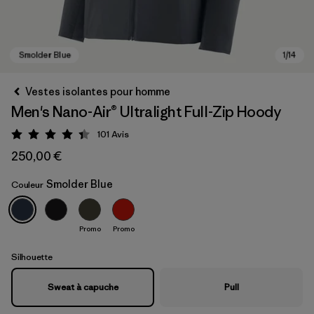
Vestes isolantes pour homme
Men's Nano-Air® Ultralight Full-Zip Hoody
101
Avis
Évaluation: 4.3 / 5
250,00 €
Smolder Blue
Couleur
Smolder Blue
Promo
Promo
Silhouette
Sweat à capuche
Pull