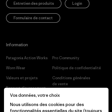
Entretien des produits
Login
Formulaire de contact
Information
Patagonia Action Works
Pro Community
Worn Wear
Politique de confidentialité
Valeurs et projets
Conditions générales
de vente
Rapport d’avancement
Préférences de cookie
Vos données, votre choix
Business Unusual
Nous utilisons des cookies pour des
Carrières
Objectifs climatiques
fonctionnalités essentielles du site (toujours