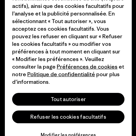
Presse et media
actifs), ainsi que des cookies facultatifs pour
1% For The Planet
l’analyse et la publicité personnalisée. En
Industry program
Comment nous finançons
sélectionnant « Tout autoriser », vous
Programme d’affiliation
acceptez ces cookies facultatifs. Vous
Cartes cadeaux
pouvez les refuser en cliquant sur « Refuser
Patagonia France Plan du site
les cookies facultatifs » ou modifier vos
Nos magasins
préférences à tout moment en cliquant sur
« Modifier les préférences ». Veuillez
consulter la page
Préférences de cookies
et
notre
Politique de confidentialité
pour plus
d’informations.
© 2026 Patagonia, Inc. All Rights Reserved.
Tout autoriser
français
Refuser les cookies facultatifs
Modifier les préférences