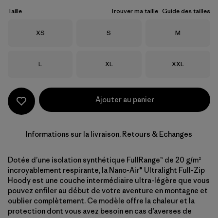
Taille
Trouver ma taille
Guide des tailles
Taille
Taille
Taille
XS
S
M
Taille
Taille
Taille
L
XL
XXL
Ajouter au panier
Informations sur la livraison, Retours & Echanges
Dotée d’une isolation synthétique FullRange™ de 20 g/m²
incroyablement respirante, la Nano-Air® Ultralight Full-Zip
Hoody est une couche intermédiaire ultra-légère que vous
pouvez enfiler au début de votre aventure en montagne et
oublier complètement. Ce modèle offre la chaleur et la
protection dont vous avez besoin en cas d’averses de