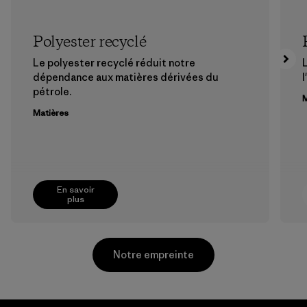
Polyester recyclé
Le polyester recyclé réduit notre
dépendance aux matières dérivées du
l
pétrole.
M
Matières
En savoir
plus
Notre empreinte