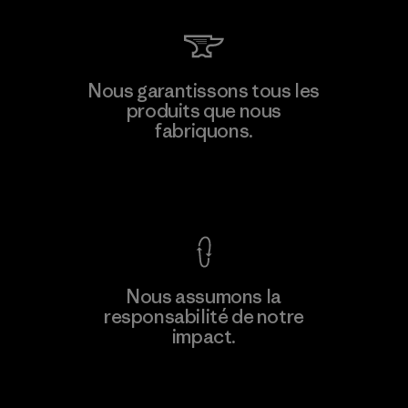
Teijin Frontier Co., Ltd.
Nous garantissons tous les
produits que nous
Material-supplier
fabriquons.
F
Voir la Garantie Ironclad
En savoir
Nous assumons la
plus
responsabilité de notre
impact.
Découvrez notre empreinte carbone