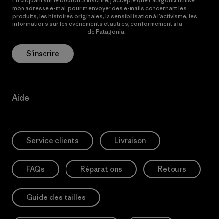
En cliquant sur le bouton S’inscrire, j’accepte que Patagonia utilise
mon adresse e-mail pour m’envoyer des e-mails concernant les
produits, les histoires originales, la sensibilisation à l’activisme, les
informations sur les événements et autres, conformément à la
Politique de confidentialité
de Patagonia.
S’inscrire
Aide
Service clients
Livraison
FAQs
Réparations
Retours
Guide des tailles