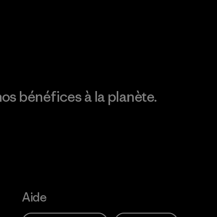
Consulter Patagonia
Action Works
Découvrez notre
empreinte carbone
os bénéfices à la planète.
Aide