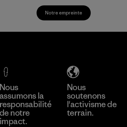
pétrole.
Matières
Matières
Notre empreinte
Formosa
Youn
d
Taffeta Co.,
Namd
ng and
Ltd.
Co., L
Material-supplier
Factory
ns)
plus
En savoir plus
En savo
ier
Nous
Nous
assumons la
soutenons
responsabilité
l'activisme de
de notre
terrain.
impact.