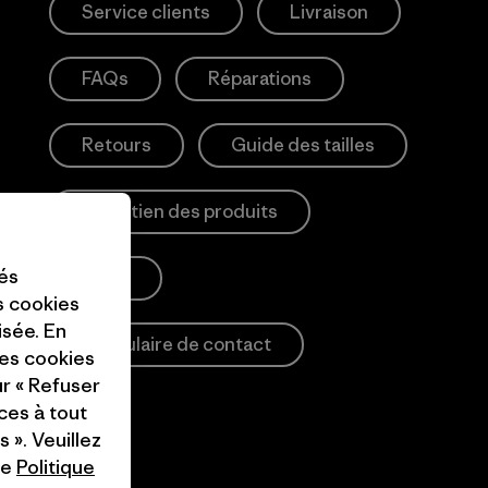
Service clients
Livraison
FAQs
Réparations
Retours
Guide des tailles
Entretien des produits
tés
Login
es cookies
isée. En
Formulaire de contact
ces cookies
ur « Refuser
ces à tout
 ». Veuillez
re
Politique