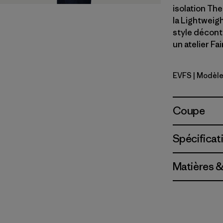
isolation Th
la Lightweigh
style décont
un atelier Fa
EVFS
| Modèle
Evergreen 
Coupe
Spécificat
Matières &