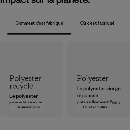
Comment c’est fabriqué
Où c’est fabriqué
Polyester
Polyester
recyclé
Le polyester vierge
repousse
Le polyester
naturellement l'eau
recyclé réduit
En savoir plus
En savoir plus
et est très
notre dépendance
performant en
aux matières
extérieur.
dérivées du