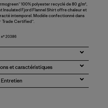
ermogreen™ 100% polyester recyclé de 80 g/m²,
t Insulated Fjord Flannel Shirt offre chaleur et
racté intemporel. Modèle confectionné dans
ir Trade Certified™.
 n° 20386
Fjord: Smolder Blue
ions et caractéristiques
 Entretien