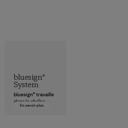
bluesign®
System
bluesign® travaille
dans la chaîne
En savoir plus
d’approvisionneme
nt textile pour
certifier que les