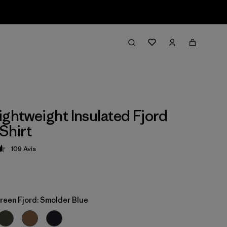
ightweight Insulated Fjord
Shirt
109
Avis
tion: 4.6 / 5
reen Fjord: Smolder Blue