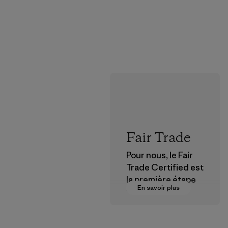
Fair Trade
Pour nous, le Fair
Trade Certified est
la première étape
En savoir plus
vers des
rémunérations plus
justes pour nos