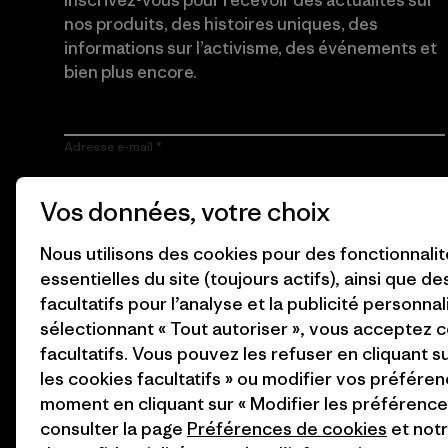
Inscrivez-vous pour recevoir des actualités sur
nos produits, des histoires uniques, des
informations sur l’activisme, des événements et
bien plus encore.
Adresse e-mail
En cliquant sur le bouton S’inscrire, j’accepte que Patagonia
Vos données, votre choix
utilise mon adresse e-mail pour m’envoyer des e-mails
concernant les produits, les histoires originales, la
sensibilisation à l’activisme, les informations sur les événements
Nous utilisons des cookies pour des fonctionnali
et autres, conformément à la
Politique de confidentialité
de
essentielles du site (toujours actifs), ainsi que d
Patagonia.
facultatifs pour l’analyse et la publicité personnal
S’inscrire
sélectionnant « Tout autoriser », vous acceptez 
facultatifs. Vous pouvez les refuser en cliquant s
les cookies facultatifs » ou modifier vos préféren
moment en cliquant sur « Modifier les préférences
consulter la page
Préférences de cookies
et not