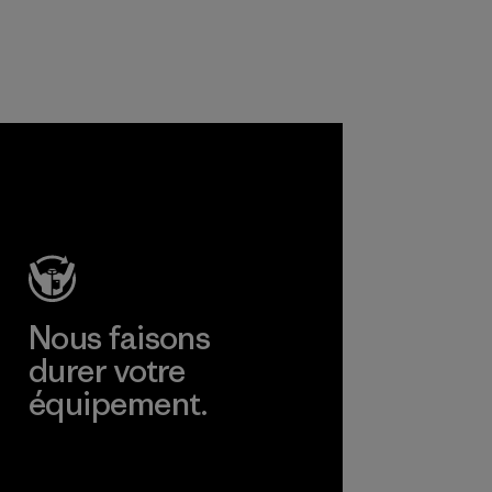
produits
chimiques, les
procédés, les
matières et les
produits sont sûrs
pour
gone
l'environnement,
inh
les ouvriers et les
td.
consommateurs.
Programme
ir plus
Nous faisons
durer votre
équipement.
Consulter Worn Wear