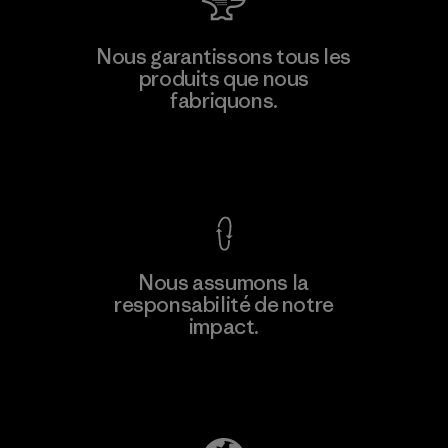
Manufacturing Sportswear Joint
Nous garantissons tous les
Stock Company - Thai Binh
produits que nous
Branch
fabriquons.
M
Factory
Voir la Garantie Ironclad
En savoir
Nous assumons la
plus
responsabilité de notre
impact.
Découvrez notre empreinte carbone