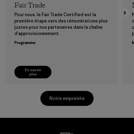
Fair Trade
Pour nous, le Fair Trade Certified est la
N
première étape vers des rémunérations plus
justes pour nos partenaires dans la chaîne
u
d'approvisionnement.
Programme
M
En savoir
plus
Notre empreinte