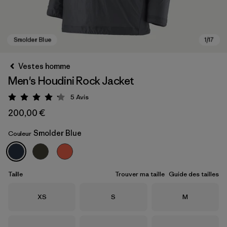
Vestes homme
Men's Houdini Rock Jacket
5
Avis
Évaluation: 4.2 / 5
200,00 €
Smolder Blue
Couleur
Smolder Blue
Taille
Trouver ma taille
Guide des tailles
Taille
Taille
Taille
XS
S
M