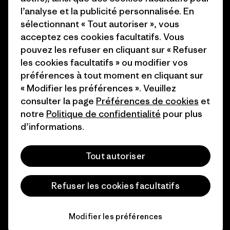
Industry program
l’analyse et la publicité personnalisée. En
Comment nous finançons
sélectionnant « Tout autoriser », vous
Programme d’affiliation
Cartes cadeaux
acceptez ces cookies facultatifs. Vous
Patagonia France Plan du site
pouvez les refuser en cliquant sur « Refuser
Nos magasins
les cookies facultatifs » ou modifier vos
préférences à tout moment en cliquant sur
« Modifier les préférences ». Veuillez
consulter la page
Préférences de cookies
et
notre
Politique de confidentialité
pour plus
© 2026 Patagonia, Inc. All Rights Reserved.
d’informations.
Tout autoriser
français
Refuser les cookies facultatifs
Modifier les préférences