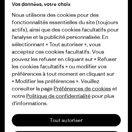
Business Unusual
Vos données, votre choix
Carrières
Objectifs climatiques
Nous utilisons des cookies pour des
Presse et media
fonctionnalités essentielles du site (toujours
1% For The Planet
actifs), ainsi que des cookies facultatifs pour
Industry program
l’analyse et la publicité personnalisée. En
Comment nous finançons
sélectionnant « Tout autoriser », vous
Programme d’affiliation
Cartes cadeaux
acceptez ces cookies facultatifs. Vous
Patagonia France Plan du site
pouvez les refuser en cliquant sur « Refuser
Nos magasins
les cookies facultatifs » ou modifier vos
préférences à tout moment en cliquant sur
« Modifier les préférences ». Veuillez
consulter la page
Préférences de cookies
et
notre
Politique de confidentialité
pour plus
© 2026 Patagonia, Inc. All Rights Reserved.
d’informations.
Tout autoriser
français