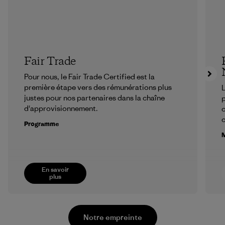
Fair Trade
Pour nous, le Fair Trade Certified est la
première étape vers des rémunérations plus
L
justes pour nos partenaires dans la chaîne
p
d'approvisionnement.
c
Programme
M
En savoir
plus
Notre empreinte