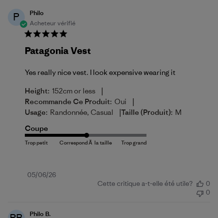
Philo
P
Acheteur vérifié
Patagonia Vest
Yes really nice vest. I look expensive wearing it
|
Height:
152cm or less
|
Recommande Ce Produit:
Oui
|
Usage:
Randonnée, Casual
Taille (produit):
M
Coupe
Date
05/06/26
Cette critique a-t-elle été utile?
0
de
0
publication
Philo B.
PB