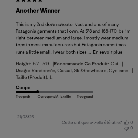
Another Winner
This is my 2nd down sweater vest and one of many
Patagonia garments that I own. At 5’8 and 168-170 lbs I’m
right between medium and large. I mostly wear medium
tops in most manufacturers but Patagonia sometimes
runs a little small. I wear both sizes ...
En savoir plus
|
|
Height:
5'7 - 5'9
Recommande Ce Produit:
Oui
|
Usage:
Randonnée, Casual, Ski/Snowboard, Cyclisme
Taille (produit):
L
Coupe
Date
21/03/26
Cette critique a-t-elle été utile?
0
de
0
publication