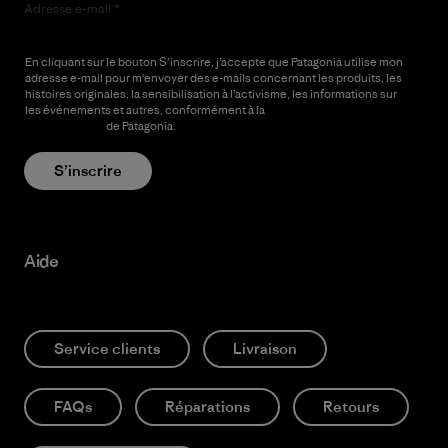
Adresse e-mail
En cliquant sur le bouton S’inscrire, j’accepte que Patagonia utilise mon
adresse e-mail pour m’envoyer des e-mails concernant les produits, les
histoires originales, la sensibilisation à l’activisme, les informations sur
les événements et autres, conformément à la
Politique de
confidentialité
de Patagonia.
S’inscrire
Aide
Service clients
Livraison
FAQs
Réparations
Retours