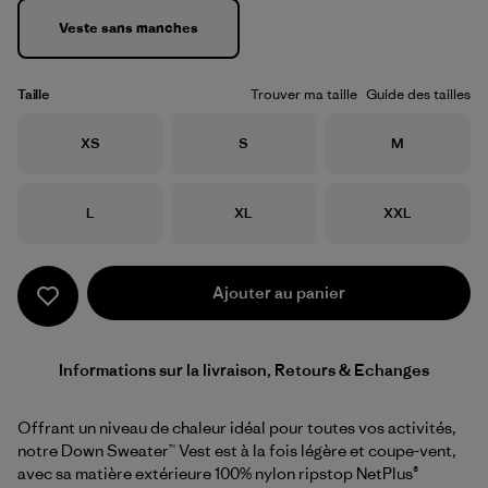
Veste sans manches
Taille
Trouver ma taille
Guide des tailles
Taille
Taille
Taille
XS
S
M
Taille
Taille
Taille
L
XL
XXL
Ajouter au panier
Informations sur la livraison, Retours & Echanges
Offrant un niveau de chaleur idéal pour toutes vos activités,
notre Down Sweater™ Vest est à la fois légère et coupe-vent,
avec sa matière extérieure 100% nylon ripstop NetPlus®