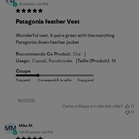
Acheteur vérifié
Patagonia feather Vest
Wonderful vest. It pairs great with the matching
Patagonia down feather jacket
|
Recommande Ce Produit:
Oui
|
Usage:
Casual, Randonnée
Taille (produit):
M
Coupe
Date
18/05/26
Cette critique a-t-elle été utile?
0
de
0
publication
Mike M.
MM
Vérificateur vérifié