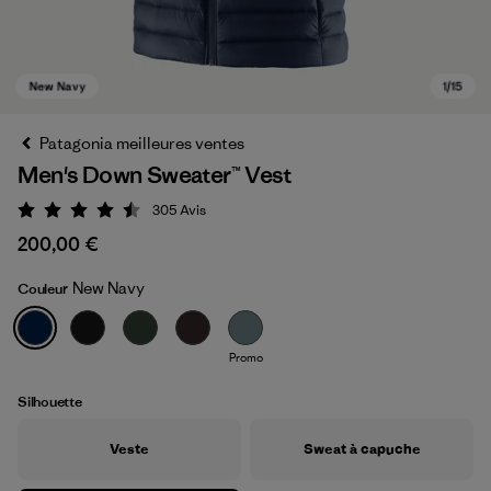
Patagonia meilleures ventes
Men's Down Sweater™ Vest
305
Avis
Évaluation: 4.5 / 5
200,00 €
New Navy
Couleur
New Navy
Promo
Silhouette
Veste
Sweat à capuche