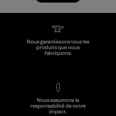
Kwang Viet Garment Co., Ltd
Nous garantissons tous les
produits que nous
Factory
M
fabriquons.
Voir la Garantie Ironclad
En savoir
Nous assumons la
plus
responsabilité de notre
impact.