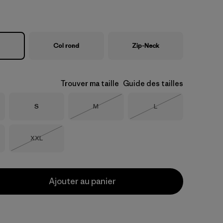
Col rond
Zip-Neck
Trouver ma taille
Guide des tailles
Taille
Taille
Taille
S
M
L
Épuisé
Épuisé
Taille
XXL
Épuisé
Ajouter au panier