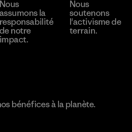
Nous
Nous
assumons la
soutenons
responsabilité
l'activisme de
de notre
terrain.
impact.
Consulter Patagonia
Action Works
Découvrez notre
empreinte carbone
os bénéfices à la planète.