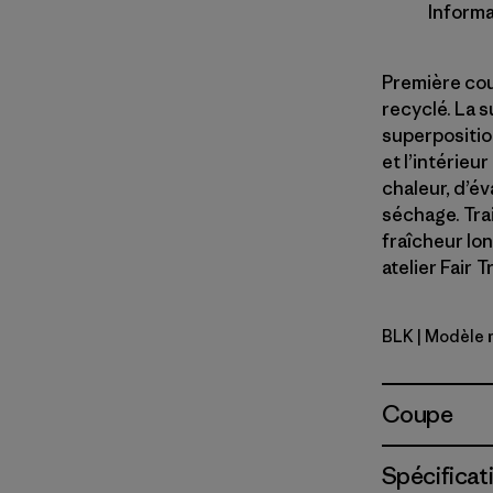
Informa
Première cou
recyclé. La s
superpositio
et l’intérieu
chaleur, d’év
séchage. Tra
fraîcheur lo
atelier Fair 
BLK
| Modèle 
Black
Coupe
Spécificat