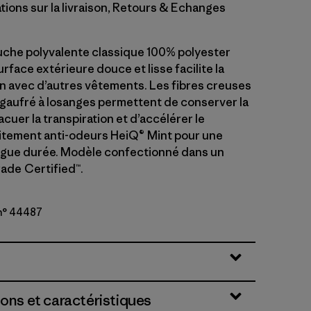
tions sur la livraison, Retours & Echanges
che polyvalente classique 100% polyester
urface extérieure douce et lisse facilite la
n avec d’autres vêtements. Les fibres creuses
r gaufré à losanges permettent de conserver la
acuer la transpiration et d’accélérer le
itement anti-odeurs HeiQ® Mint pour une
ngue durée. Modèle confectionné dans un
Trade Certified™.
n° 44487
ions et caractéristiques