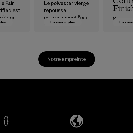
Contr
le Fair
Le polyester vierge
Finis
ified est
repousse
e étape
naturellement l'eau
Nous pa
plus
En savoir plus
En savo
et est très
traiteme
ions plus
performant en
de sel d
r nos
extérieur.
des trai
s dans la
base de 
Matières
pour blo
Notre empreinte
sionneme
éviter l
Procédure
Kingwhale
MAS Active
Industries
(Pvt) Ltd. -
Corp.
Asialine
Material-supplier
Factory
En savoir plus
En savoir plus