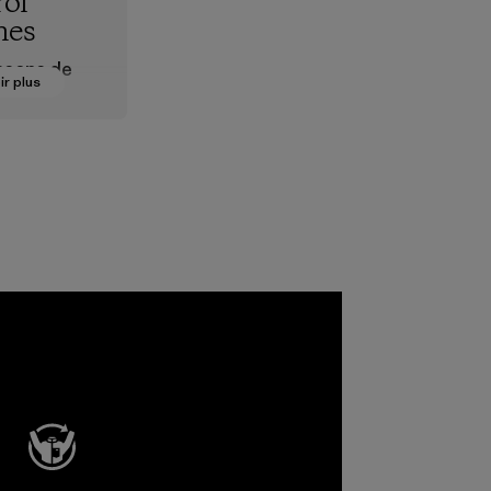
ol
hes
ssons de
ir plus
nts à base
'argent à
tements à
plantes
quer ou
es odeurs.