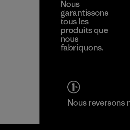
Nous
garantissons
tous les
produits que
nous
fabriquons.
Voir la Garantie Ironclad
Nous reversons n
Lire notre engagement