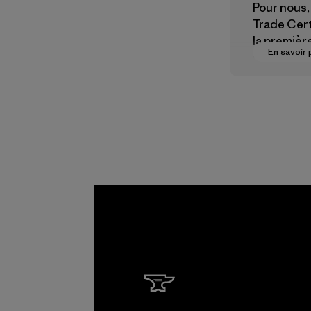
Pour nous, 
Trade Cert
la premièr
En savoir 
vers des
rémunérat
justes pou
partenaire
chaîne
d'approvi
nt.
Programme