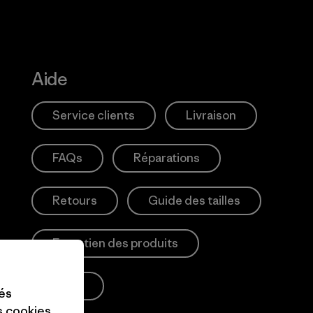
Aide
Service clients
Livraison
FAQs
Réparations
Retours
Guide des tailles
Entretien des produits
Login
tés
es cookies