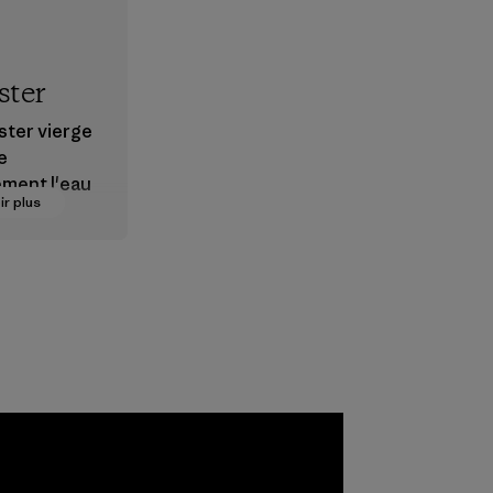
ster
ster vierge
e
ement l'eau
ir plus
ès
ant en
r.