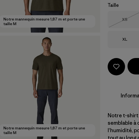
Taille
Taille
Notre mannequin mesure 1,87 m et porte une
XS
taille M
Épuisé
Taille
XL
Informa
Notre t-shir
semblable à 
Notre mannequin mesure 1,87 m et porte une
l’humidité, 
taille M
tout au long 