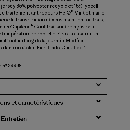
 jersey 85% polyester recyclé et 15% lyocell
 traitement anti-odeurs HeiQ® Mint et maille
cue la transpiration et vous maintient au frais,
èles Capilene® Cool Trail sont conçus pour
e température corporelle et vous assurer un
al tout au long de la journée. Modèle
dans un atelier Fair Trade Certified™.
e n° 24498
wn
ions et caractéristiques
 Entretien