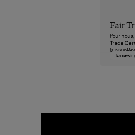
Fair T
Pour nous, 
Trade Cert
la premièr
En savoir 
vers des
rémunérat
justes pou
partenaire
chaîne
d'approvi
nt.
Programme