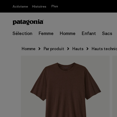
Plus
Activisme
Histoires
Sélection
Femme
Homme
Enfant
Sacs
Homme
Par produit
Hauts
Hauts techni