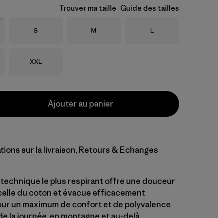
Trouver ma taille
Guide des tailles
Taille
Taille
Taille
S
M
L
Taille
XXL
Ajouter au panier
tions sur la livraison, Retours & Echanges
t technique le plus respirant offre une douceur
celle du coton et évacue efficacement
pour un maximum de confort et de polyvalence
de la journée, en montagne et au-delà.