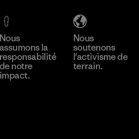
Co., Ltd.
Factory
En savoir plus
Nous
Nous
assumons la
soutenons
responsabilité
l'activisme de
de notre
terrain.
impact.
Consulter Patagonia
Action Works
Découvrez notre
empreinte carbone