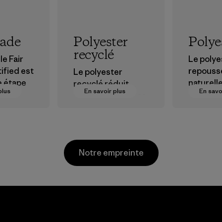
rade
Polyester
Polye
recyclé
le Fair
Le polye
ified est
repouss
Le polyester
e étape
naturell
recyclé réduit
plus
En savoir plus
En savo
et est tr
notre dépendance
ions plus
perform
aux matières
r nos
extérieu
dérivées du
s dans la
pétrole.
Matières
Matières
Notre empreinte
sionneme
Youngone
Namdinh