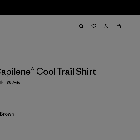
apilene® Cool Trail Shirt
39
Avis
tion: 4.4 / 5
 Brown