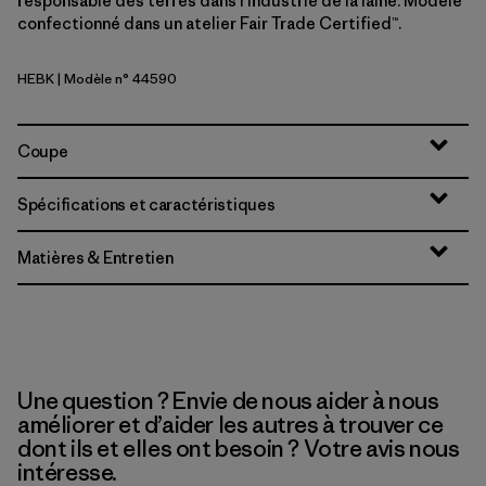
responsable des terres dans l’industrie de la laine. Modèle
confectionné dans un atelier Fair Trade Certified™.
HEBK
| Modèle n° 44590
Heritage Header: Black
Coupe
Spécifications et caractéristiques
Matières & Entretien
Une question ? Envie de nous aider à nous
améliorer et d’aider les autres à trouver ce
dont ils et elles ont besoin ? Votre avis nous
intéresse.