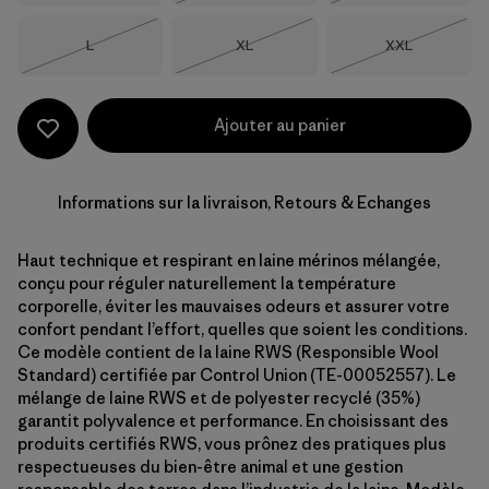
Taille
Taille
Taille
L
XL
XXL
Épuisé
Épuisé
Épuisé
Ajouter au panier
Informations sur la livraison, Retours & Echanges
Haut technique et respirant en laine mérinos mélangée,
conçu pour réguler naturellement la température
corporelle, éviter les mauvaises odeurs et assurer votre
confort pendant l’effort, quelles que soient les conditions.
Ce modèle contient de la laine RWS (Responsible Wool
Standard) certifiée par Control Union (TE-00052557). Le
mélange de laine RWS et de polyester recyclé (35%)
garantit polyvalence et performance. En choisissant des
produits certifiés RWS, vous prônez des pratiques plus
respectueuses du bien-être animal et une gestion