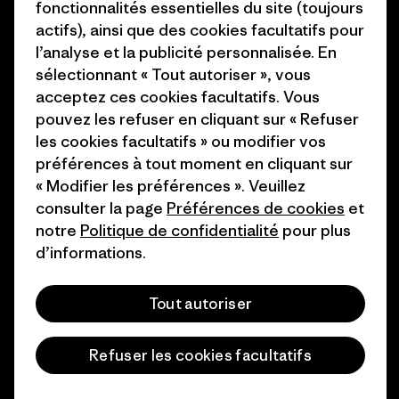
Presse et media
fonctionnalités essentielles du site (toujours
1% For The Planet
actifs), ainsi que des cookies facultatifs pour
Industry program
l’analyse et la publicité personnalisée. En
Comment nous finançons
sélectionnant « Tout autoriser », vous
Programme d’affiliation
Cartes cadeaux
acceptez ces cookies facultatifs. Vous
Patagonia France Plan du site
pouvez les refuser en cliquant sur « Refuser
Nos magasins
les cookies facultatifs » ou modifier vos
préférences à tout moment en cliquant sur
« Modifier les préférences ». Veuillez
consulter la page
Préférences de cookies
et
notre
Politique de confidentialité
pour plus
© 2026 Patagonia, Inc. All Rights Reserved.
d’informations.
Tout autoriser
français
Refuser les cookies facultatifs