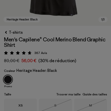
T-shirts
Men's Capilene® Cool Merino Blend Graphic
Shirt
367
Avis
Évaluation: 4.7 / 5
80,00 €
56,00 €
(30% de réduction)
Heritage Header: Black
Couleur
Heritage Header: Black
Promo
Taille
Trouver ma taille
Guide des tailles
Taille
Taille
Taille
XS
S
M
Épuisé
Épuisé