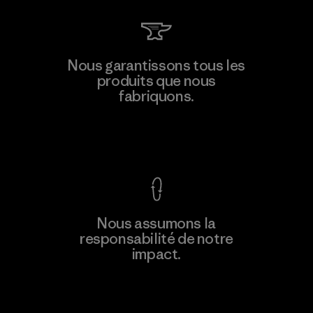
MAS Active (Pvt) Ltd. - Asialine
Nous garantissons tous les
produits que nous
Factory
fabriquons.
Voir la Garantie Ironclad
En savoir
Nous assumons la
plus
responsabilité de notre
impact.
Découvrez notre empreinte carbone