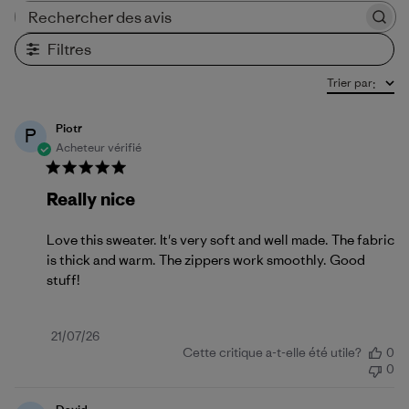
Rechercher des avis
Filtres
Trier par
:
Piotr
P
Acheteur vérifié
Really nice
Love this sweater. It's very soft and well made. The fabric
is thick and warm. The zippers work smoothly. Good
stuff!
Date
21/07/26
Cette critique a-t-elle été utile?
0
de
0
publication