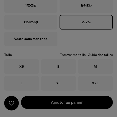
1/2-Zip
1/4-Zip
Col rond
Veste
Veste sans manches
Taille
Trouver ma taille
Guide des tailles
Taille
Taille
Taille
XS
S
M
Taille
Taille
Taille
L
XL
XXL
Ajouter au panier