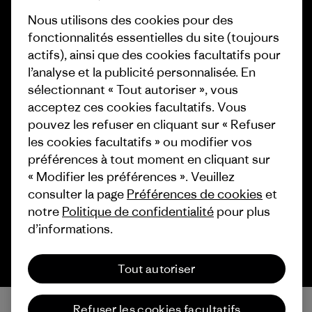
Programme d’affiliation
Cartes cadeaux
Nous utilisons des cookies pour des
Patagonia France Plan du site
fonctionnalités essentielles du site (toujours
Nos magasins
actifs), ainsi que des cookies facultatifs pour
l’analyse et la publicité personnalisée. En
sélectionnant « Tout autoriser », vous
acceptez ces cookies facultatifs. Vous
pouvez les refuser en cliquant sur « Refuser
© 2026 Patagonia, Inc. All Rights Reserved.
les cookies facultatifs » ou modifier vos
préférences à tout moment en cliquant sur
« Modifier les préférences ». Veuillez
consulter la page
Préférences de cookies
et
français
notre
Politique de confidentialité
pour plus
d’informations.
Tout autoriser
Refuser les cookies facultatifs