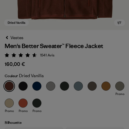
Vestes
Men's Better Sweater™ Fleece Jacket
1541
Avis
Évaluation: 4.6 / 5
160,00 €
Dried Vanilla
Couleur
Dried Vanilla
Promo
Promo
Promo
Promo
Silhouette