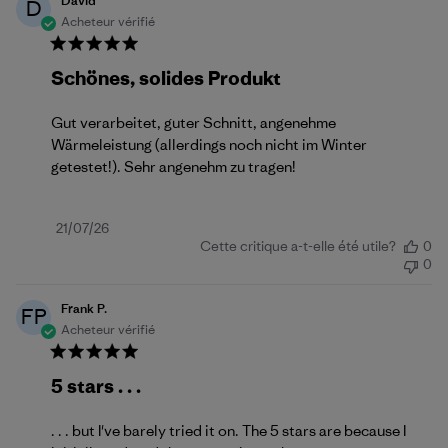
David
D
Acheteur vérifié
Schönes, solides Produkt
Gut verarbeitet, guter Schnitt, angenehme
Wärmeleistung (allerdings noch nicht im Winter
getestet!). Sehr angenehm zu tragen!
Date
21/07/26
Cette critique a-t-elle été utile?
0
de
0
publication
Frank P.
FP
Acheteur vérifié
5 stars . . .
. . . but I've barely tried it on. The 5 stars are because I