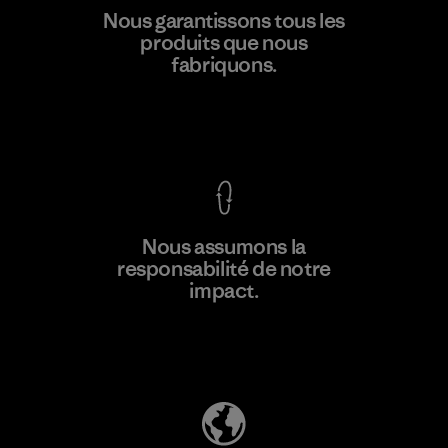
V.T. Garment Co., Ltd.
Nous garantissons tous les
produits que nous
Factory
M
fabriquons.
Voir la Garantie Ironclad
En savoir
Nous assumons la
plus
responsabilité de notre
impact.
Découvrez notre empreinte carbone