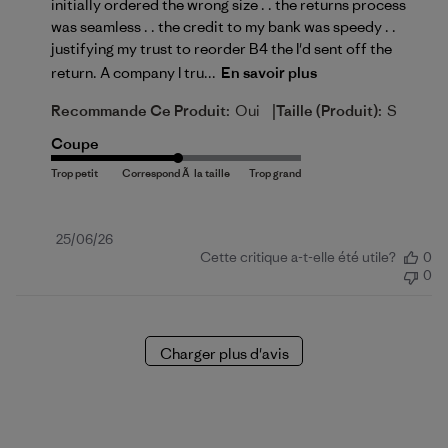
initially ordered the wrong size . . the returns process
was seamless . . the credit to my bank was speedy . .
justifying my trust to reorder B4 the I'd sent off the
return. A company I tru...
En savoir plus
|
Recommande Ce Produit:
Oui
Taille (produit):
S
Coupe
Date
25/06/26
Cette critique a-t-elle été utile?
0
de
0
publication
Charger plus d'avis