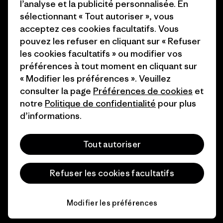
l’analyse et la publicité personnalisée. En
Industry program
Comment nous finançons
sélectionnant « Tout autoriser », vous
Programme d’affiliation
acceptez ces cookies facultatifs. Vous
Cartes cadeaux
pouvez les refuser en cliquant sur « Refuser
Patagonia France Plan du site
les cookies facultatifs » ou modifier vos
Nos magasins
préférences à tout moment en cliquant sur
« Modifier les préférences ». Veuillez
consulter la page
Préférences de cookies
et
notre
Politique de confidentialité
pour plus
d’informations.
© 2026 Patagonia, Inc. All Rights Reserved.
Tout autoriser
français
Refuser les cookies facultatifs
Modifier les préférences