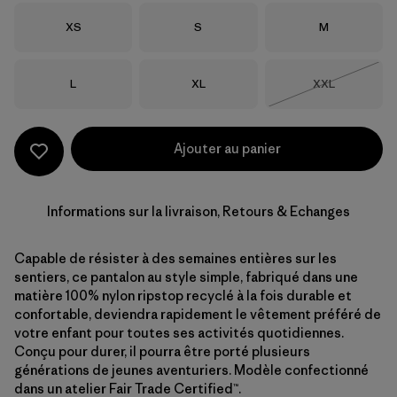
Taille
Taille
Taille
XS
S
M
Taille
Taille
Taille
L
XL
XXL
Épuisé
Ajouter au panier
Informations sur la livraison, Retours & Echanges
Capable de résister à des semaines entières sur les
sentiers, ce pantalon au style simple, fabriqué dans une
matière 100% nylon ripstop recyclé à la fois durable et
confortable, deviendra rapidement le vêtement préféré de
votre enfant pour toutes ses activités quotidiennes.
Conçu pour durer, il pourra être porté plusieurs
générations de jeunes aventuriers. Modèle confectionné
dans un atelier Fair Trade Certified™.