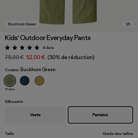
Kids' Outdoor Everyday Pants
4
Avis
Évaluation: 4.8 / 5
75,00 €
52,00 €
(30% de réduction)
Buckhorn Green
Couleur
Promo
Buckhorn Green
Silhouette
Veste
Pantalon
Taille
Guide des tailles