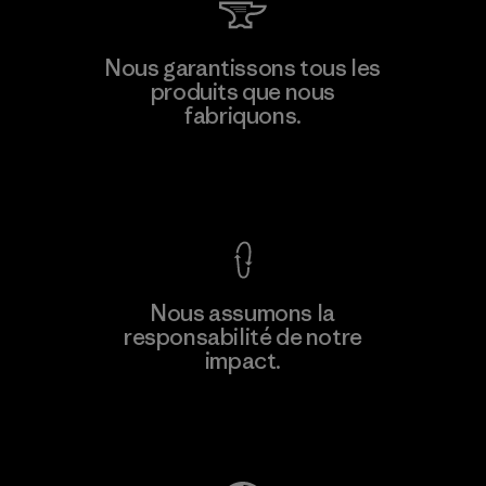
Hirdaramani Industries (Pvt)
Nous garantissons tous les
Ltd. - Kahathuduwa
produits que nous
M
fabriquons.
Factory
Voir la Garantie Ironclad
En savoir
Nous assumons la
plus
responsabilité de notre
impact.
Découvrez notre empreinte carbone