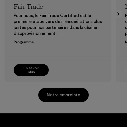
Fair Trade
Pour nous, le Fair Trade Certified est la
N
première étape vers des rémunérations plus
justes pour nos partenaires dans la chaîne
u
d'approvisionnement.
Programme
M
En savoir
plus
Notre empreinte