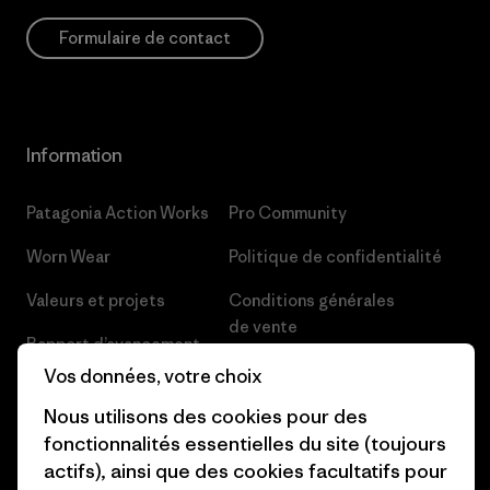
Formulaire de contact
Information
Patagonia Action Works
Pro Community
Worn Wear
Politique de confidentialité
Valeurs et projets
Conditions générales
de vente
Rapport d’avancement
Préférences de cookie
Vos données, votre choix
Business Unusual
Nous utilisons des cookies pour des
Carrières
Objectifs climatiques
fonctionnalités essentielles du site (toujours
Presse et media
actifs), ainsi que des cookies facultatifs pour
1% For The Planet