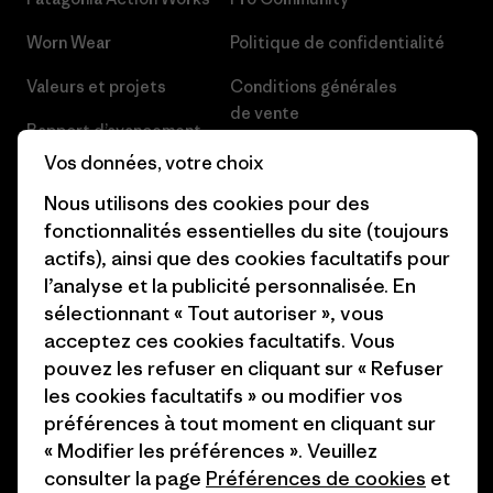
Worn Wear
Politique de confidentialité
Valeurs et projets
Conditions générales
de vente
Rapport d’avancement
Préférences de cookie
Vos données, votre choix
Business Unusual
Nous utilisons des cookies pour des
Carrières
Objectifs climatiques
fonctionnalités essentielles du site (toujours
Presse et media
actifs), ainsi que des cookies facultatifs pour
1% For The Planet
l’analyse et la publicité personnalisée. En
Industry program
Comment nous finançons
sélectionnant « Tout autoriser », vous
Programme d’affiliation
acceptez ces cookies facultatifs. Vous
Cartes cadeaux
pouvez les refuser en cliquant sur « Refuser
Patagonia France Plan du site
les cookies facultatifs » ou modifier vos
Nos magasins
préférences à tout moment en cliquant sur
« Modifier les préférences ». Veuillez
consulter la page
Préférences de cookies
et