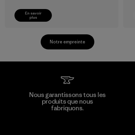
En savoir
plus
Notre empreinte
Supertex El Salvador
Nous garantissons tous les
produits que nous
Factory
M
fabriquons.
Voir la Garantie Ironclad