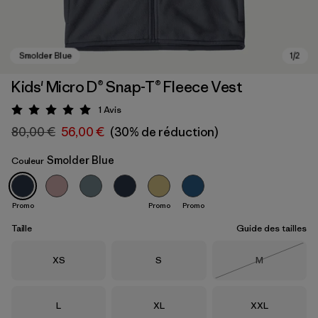
Kids' Micro D® Snap-T® Fleece Vest
1
Avis
Évaluation: 5 / 5
80,00 €
56,00 €
(30% de réduction)
Smolder Blue
Couleur
Promo
Promo
Promo
Smolder Blue
Taille
Guide des tailles
Taille
Taille
Taille
XS
S
M
Épuisé
Taille
Taille
Taille
L
XL
XXL