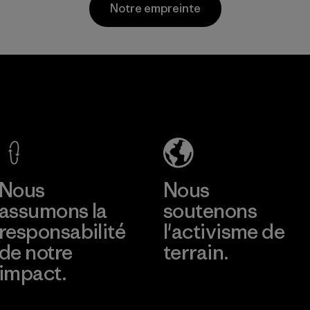
Matières
Notre empreinte
matériaux recyclés
post-
consommation.
Matières
Greentech
Headgear
Company
Limited -
Dong Nai
En savoir plus
Factory
Nous
Nous
assumons la
soutenons
responsabilité
l'activisme de
de notre
terrain.
impact.
Consulter Patagonia