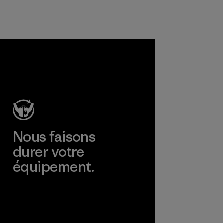
Responsible Wool
Matières
Standard et de la
laine recyclée pour
prolonger la durée
de vie de fibres
précieuses qui ont
déjà été produites.
Matières
Nous faisons
durer votre
équipement.
Consulter Worn Wear