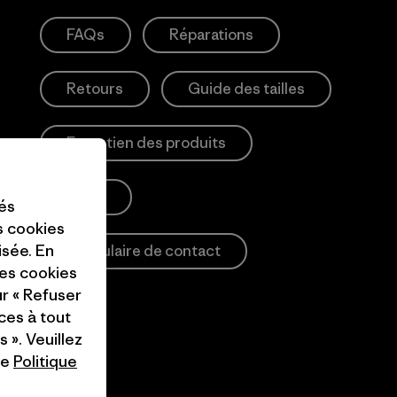
FAQs
Réparations
Retours
Guide des tailles
Entretien des produits
Login
tés
es cookies
isée. En
Formulaire de contact
ces cookies
ur « Refuser
ces à tout
 ». Veuillez
re
Politique