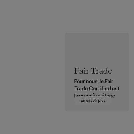
Fair Trade
Pour nous, le Fair
Trade Certified est
la première étape
En savoir plus
vers des
rémunérations plus
justes pour nos
partenaires dans la
chaîne