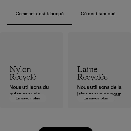
Comment c’est fabriqué
Où c’est fabriqué
Nylon
Laine
Recyclé
Recyclée
Nous utilisons du
Nous utilisons de la
nylon recyclé
laine recyclée pour
En savoir plus
En savoir plus
provenant de
allonger la durée
déchets post-
de vie de fibres
industriels, de
précieuses qui ont
rebuts des usines
déjà été produites.
de tissage et de