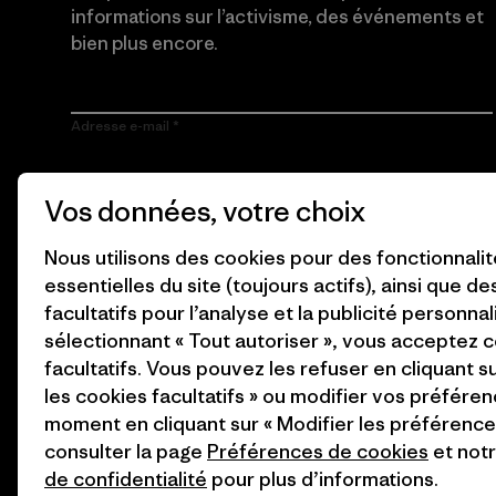
informations sur l’activisme, des événements et
bien plus encore.
Adresse e-mail
En cliquant sur le bouton S’inscrire, j’accepte que Patagonia
Vos données, votre choix
utilise mon adresse e-mail pour m’envoyer des e-mails
concernant les produits, les histoires originales, la
sensibilisation à l’activisme, les informations sur les événements
Nous utilisons des cookies pour des fonctionnali
et autres, conformément à la
Politique de confidentialité
de
Patagonia.
essentielles du site (toujours actifs), ainsi que d
facultatifs pour l’analyse et la publicité personnal
S’inscrire
sélectionnant « Tout autoriser », vous acceptez 
facultatifs. Vous pouvez les refuser en cliquant s
les cookies facultatifs » ou modifier vos préféren
moment en cliquant sur « Modifier les préférences
consulter la page
Préférences de cookies
et not
de confidentialité
pour plus d’informations.