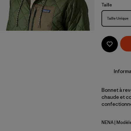
Taille
Taille
Taille Unique
Informa
Bonnet à rev
chaude et co
confectionné 
NENA
| Modèl
New Navy