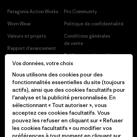
Patagonia Action Works
Pro Community
Worn Wear
Politique de confidentialité
Valeurs et projets
Conditions générales
de vente
Rapport d’avancement
Préférences de cookie
Business Unusual
Vos données, votre choix
Carrières
Objectifs climatiques
Nous utilisons des cookies pour des
Presse et media
fonctionnalités essentielles du site (toujours
1% For The Planet
actifs), ainsi que des cookies facultatifs pour
Industry program
l’analyse et la publicité personnalisée. En
Comment nous finançons
sélectionnant « Tout autoriser », vous
Programme d’affiliation
Cartes cadeaux
acceptez ces cookies facultatifs. Vous
Patagonia France Plan du site
pouvez les refuser en cliquant sur « Refuser
Nos magasins
les cookies facultatifs » ou modifier vos
préférences à tout moment en cliquant sur