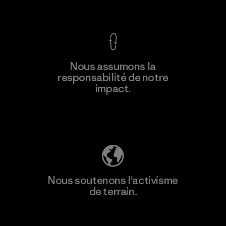
Voir la Garantie Ironclad
En savoir
Nous assumons la
plus
responsabilité de notre
impact.
Découvrez notre empreinte carbone
Nous soutenons l'activisme
de terrain.
Consulter Patagonia Action Works