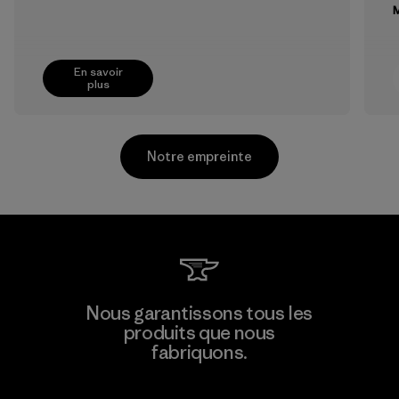
M
En savoir
plus
Notre empreinte
Supertex El Salvador
Nous garantissons tous les
produits que nous
Factory
M
fabriquons.