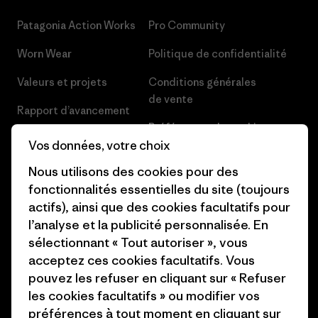
Patagonia Action Works
Pro Community
Worn Wear
Politique de confidentialité
Valeurs et projets
Conditions générales
de vente
Rapport d’avancement
Préférences de cookie
Business Unusual
Vos données, votre choix
Carrières
Objectifs climatiques
Nous utilisons des cookies pour des
Presse et media
fonctionnalités essentielles du site (toujours
1% For The Planet
actifs), ainsi que des cookies facultatifs pour
Industry program
l’analyse et la publicité personnalisée. En
Comment nous finançons
sélectionnant « Tout autoriser », vous
Programme d’affiliation
Cartes cadeaux
acceptez ces cookies facultatifs. Vous
Patagonia France Plan du site
pouvez les refuser en cliquant sur « Refuser
Nos magasins
les cookies facultatifs » ou modifier vos
préférences à tout moment en cliquant sur