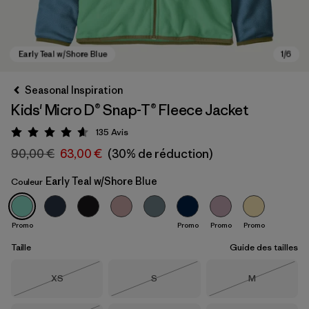
Seasonal Inspiration
Kids' Micro D® Snap-T® Fleece Jacket
135
Avis
Évaluation: 4.6 / 5
90,00 €
63,00 €
(30% de réduction)
Early Teal w/Shore Blue
Couleur
Early Teal w/Shore Blue
Promo
Promo
Promo
Promo
Taille
Guide des tailles
Taille
Taille
Taille
XS
S
M
Épuisé
Épuisé
Épuisé