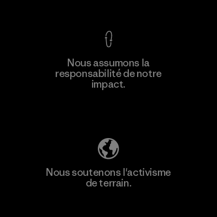
Voir la Garantie Ironclad
En savoir
Nous assumons la
plus
responsabilité de notre
impact.
Découvrez notre empreinte carbone
Nous soutenons l'activisme
de terrain.
Consulter Patagonia Action Works