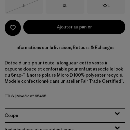
Taille
Taille
Taille
L
XL
XXL
Épuisé
Ajouter au panier
Informations sur la livraison, Retours & Echanges
Dotée d’un zip sur toute la longueur, cette veste à
capuche douce et confortable pour enfant associe le look
du Snap-T à notre polaire Micro D 100% polyester recyclé.
Modèle confectionné dans un atelier Fair Trade Certified™.
ETLS
| Modèle n° 65465
Early Teal w/Shore Blue
Coupe
Spécifications et caractéristiques