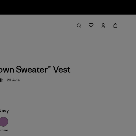
wn Sweater™ Vest
23
Avis
tion: 4.5 / 5
Navy
Promo