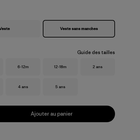
Veste
Veste sans manches
Guide des tailles
Taille
Taille
Taille
6-12m
12-18m
2 ans
Taille
Taille
4 ans
5 ans
Ajouter au panier