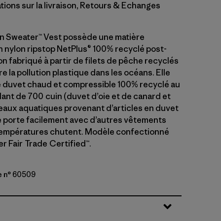
tions sur la livraison, Retours & Echanges
n Sweater™ Vest possède une matière
n nylon ripstop NetPlus® 100% recyclé post-
 fabriqué à partir de filets de pêche recyclés
re la pollution plastique dans les océans. Elle
e duvet chaud et compressible 100% recyclé au
lant de 700 cuin (duvet d’oie et de canard et
eaux aquatiques provenant d’articles en duvet
e porte facilement avec d’autres vêtements
températures chutent. Modèle confectionné
er Fair Trade Certified™.
e n° 60509