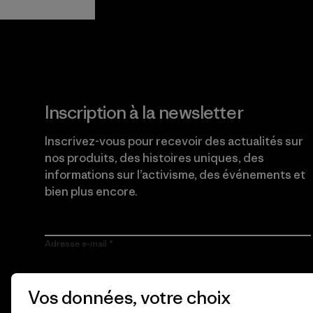
Lire notre engagement
Inscription à la newsletter
Inscrivez-vous pour recevoir des actualités sur
nos produits, des histoires uniques, des
informations sur l’activisme, des événements et
bien plus encore.
Adresse e-mail
En cliquant sur le bouton S’inscrire, j’accepte que Patagonia
Vos données, votre choix
utilise mon adresse e-mail pour m’envoyer des e-mails
concernant les produits, les histoires originales, la