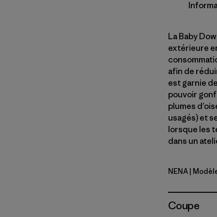
Informa
La Baby Dow
extérieure e
consommation
afin de rédui
est garnie d
pouvoir gonf
plumes d’ois
usagés) et s
lorsque les 
dans un ateli
NENA
| Modèl
New Navy
Coupe