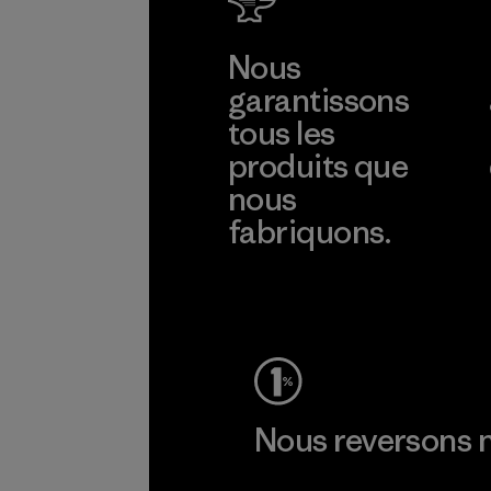
CO.,
LTD/"Pertex"
Nous
Material-supplier
garantissons
tous les
produits que
nous
fabriquons.
Voir la Garantie Ironclad
Nous reversons n