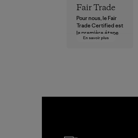
Fair Trade
Pour nous, le Fair
Trade Certified est
la première étape
En savoir plus
vers des
rémunérations plus
justes pour nos
partenaires dans la
chaîne
d'approvisionneme
nt.
Programme
Mitsui
Bussan
Techno
Products
En savoir plus