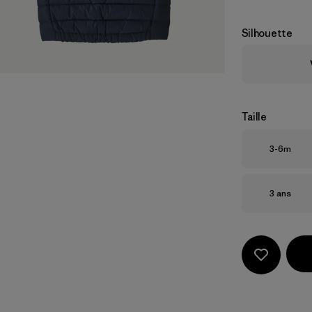
Silhouette
Taille
Taille
3-6m
Taille
3 ans