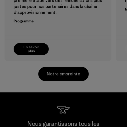
première étape vers des rémunérations plus
l
justes pour nos partenaires dans la chaîne
M
d'approvisionnement.
Programme
En savoir
plus
Notre empreinte
MAS Active (Pvt) Ltd. - Asialine
Nous garantissons tous les