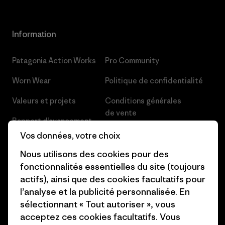
Information
Patagonia Action Works
Pro Community
Worn Wear
Politique de confidentialité
Valeurs et projets
Conditions générales
de vente
Rapport d’avancement
Préférences de cookie
Vos données, votre choix
Business Unusual
Nous utilisons des cookies pour des
Carrières
Objectifs climatiques
fonctionnalités essentielles du site (toujours
Presse et media
actifs), ainsi que des cookies facultatifs pour
1% For The Planet
l’analyse et la publicité personnalisée. En
Industry program
Comment nous finançons
sélectionnant « Tout autoriser », vous
Programme d’affiliation
acceptez ces cookies facultatifs. Vous
Cartes cadeaux