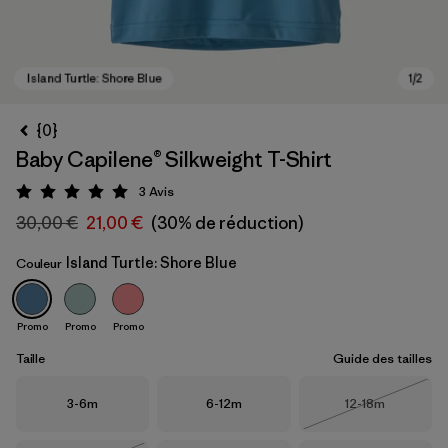
{0}
Baby Capilene® Silkweight T-Shirt
3
Avis
Évaluation: 5 / 5
30,00 €
21,00 €
(30% de réduction)
Island Turtle: Shore Blue
Couleur
Island Turtle: Shore Blue
Promo
Promo
Promo
Taille
Guide des tailles
Taille
Taille
Taille
3-6m
6-12m
12-18m
Épuisé