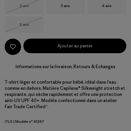
Taille
Taille
Taille
2 ans
3 ans
4 ans
Épuisé
Taille
5 ans
Épuisé
Ajouter au panier
Informations sur la livraison, Retours & Echanges
T-shirt léger et confortable pour bébé, idéal dans l’eau
comme en dehors. Matière Capilene® Silkweight stretch et
respirante, qui sèche rapidement et offre une protection
anti-UV UPF 40+. Modèle confectionné dans un atelier
Fair Trade Certified™.
ITLS
| Modèle n° 61267
Island Turtle: Shore Blue