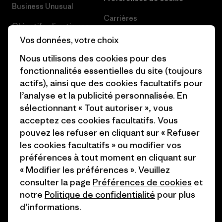
Business Unusual
Carrières
Objectifs climatiques
Presse et media
Vos données, votre choix
1% For The Planet
Nous utilisons des cookies pour des
Industry program
Comment nous finançons
fonctionnalités essentielles du site (toujours
Programme d’affiliation
actifs), ainsi que des cookies facultatifs pour
Cartes cadeaux
l’analyse et la publicité personnalisée. En
Patagonia France Plan du site
Nos magasins
sélectionnant « Tout autoriser », vous
acceptez ces cookies facultatifs. Vous
pouvez les refuser en cliquant sur « Refuser
les cookies facultatifs » ou modifier vos
préférences à tout moment en cliquant sur
© 2026 Patagonia, Inc. All Rights Reserved.
« Modifier les préférences ». Veuillez
consulter la page
Préférences de cookies
et
notre
Politique de confidentialité
pour plus
d’informations.
français