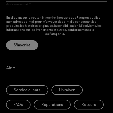
Adresse e-mail
En cliquant sur le bouton S’inscrire, j’accepte que Patagonia utilise
mon adresse e-mail pour m’envoyer des e-mails concernant les
produits, les histoires originales, la sensibilisation à l’activisme, les
informations sur les événements et autres, conformément à la
Politique de confidentialité
de Patagonia.
S’inscrire
Aide
Service clients
Livraison
FAQs
Réparations
Retours