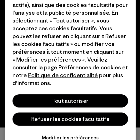
Programme d’affiliation
actifs), ainsi que des cookies facultatifs pour
Cartes cadeaux
l’analyse et la publicité personnalisée. En
Patagonia France Plan du site
Nos magasins
sélectionnant « Tout autoriser », vous
acceptez ces cookies facultatifs. Vous
pouvez les refuser en cliquant sur « Refuser
les cookies facultatifs » ou modifier vos
préférences à tout moment en cliquant sur
« Modifier les préférences ». Veuillez
© 2026 Patagonia, Inc. All Rights Reserved.
consulter la page
Préférences de cookies
et
notre
Politique de confidentialité
pour plus
d’informations.
français
Tout autoriser
Refuser les cookies facultatifs
Modifier les préférences