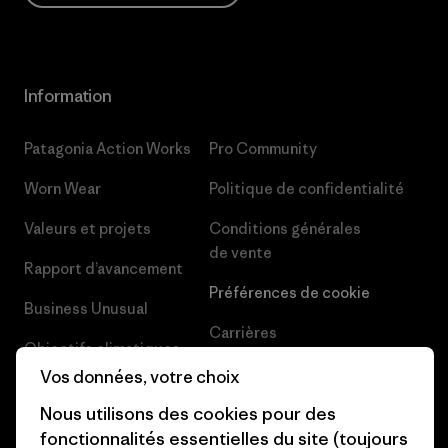
Information
Patagonia Action Works
Pro Community
Worn Wear
Politique de confidentialité
Valeurs et projets
Conditions générales
de vente
Rapport d’avancement
Préférences de cookie
Business Unusual
Carrières
Objectifs climatiques
Presse et media
Vos données, votre choix
1% For The Planet
Nous utilisons des cookies pour des
Industry program
Comment nous finançons
fonctionnalités essentielles du site (toujours