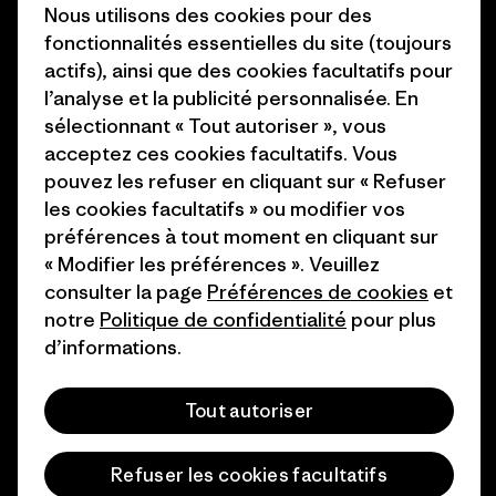
1% For The Planet
Nous utilisons des cookies pour des
Industry program
fonctionnalités essentielles du site (toujours
Comment nous finançons
actifs), ainsi que des cookies facultatifs pour
Programme d’affiliation
l’analyse et la publicité personnalisée. En
Cartes cadeaux
sélectionnant « Tout autoriser », vous
Patagonia France Plan du site
Nos magasins
acceptez ces cookies facultatifs. Vous
pouvez les refuser en cliquant sur « Refuser
les cookies facultatifs » ou modifier vos
préférences à tout moment en cliquant sur
« Modifier les préférences ». Veuillez
© 2026 Patagonia, Inc. All Rights Reserved.
consulter la page
Préférences de cookies
et
notre
Politique de confidentialité
pour plus
d’informations.
français
Tout autoriser
Refuser les cookies facultatifs