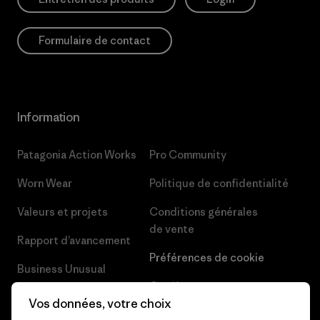
Formulaire de contact
Information
Patagonia Action Works
Pro Community
Worn Wear
Politique de confidentialité
Valeurs et projets
Conditions générales
de vente
Rapport d’avancement
Préférences de cookie
Business Unusual
Carrières
Objectifs climatiques
Vos données, votre choix
Presse et media