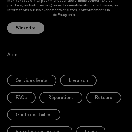
mon adresse e-mail pour m’envoyer des e-mails concernant les
produits, les histoires originales, la sensibilisation à l’activisme, les
informations sur les événements et autres, conformément à la
Politique de confidentialité
de Patagonia.
S’inscrire
Aide
Service clients
Livraison
FAQs
Réparations
Retours
Guide des tailles
Entretien des produits
Login