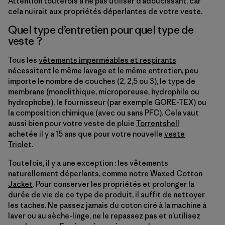
Attention toutefois à ne pas utiliser d’adoucissant, car
cela nuirait aux propriétés déperlantes de votre veste.
Quel type d’entretien pour quel type de
veste ?
Tous les
vêtements imperméables et respirants
nécessitent le même lavage et le même entretien, peu
importe le nombre de couches (2, 2,5 ou 3), le type de
membrane (monolithique, microporeuse, hydrophile ou
hydrophobe), le fournisseur (par exemple GORE-TEX) ou
la composition chimique (avec ou sans PFC). Cela vaut
aussi bien pour votre veste de pluie
Torrentshell
achetée il y a 15 ans que pour votre nouvelle
veste
Triolet
.
Toutefois, il y a une exception : les vêtements
naturellement déperlants, comme notre
Waxed Cotton
Jacket
. Pour conserver les propriétés et prolonger la
durée de vie de ce type de produit, il suffit de nettoyer
les taches. Ne passez jamais du coton ciré à la machine à
laver ou au sèche-linge, ne le repassez pas et n’utilisez