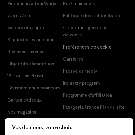
Patagonia Action Works
Pro Community
Worn Wear
Politique de confidentialité
Valeurs et projets
Conditions générales
de vente
Rapport d’avancement
Préférences de cookie
Business Unusual
Carrières
Objectifs climatiques
Presse et media
1% For The Planet
Industry program
Comment nous finançons
Programme d’affiliation
Cartes cadeaux
Patagonia France Plan du site
Nos magasins
Vos données, votre choix