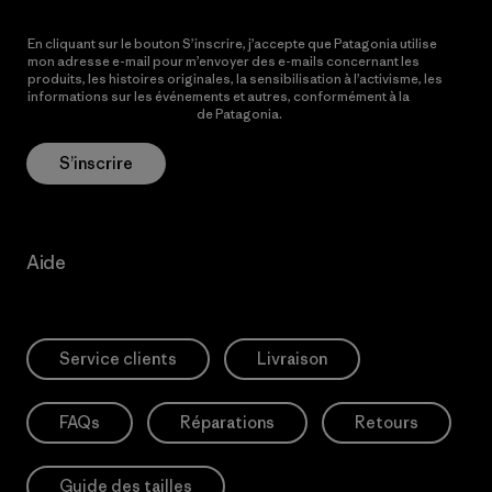
En cliquant sur le bouton S’inscrire, j’accepte que Patagonia utilise
mon adresse e-mail pour m’envoyer des e-mails concernant les
produits, les histoires originales, la sensibilisation à l’activisme, les
informations sur les événements et autres, conformément à la
Politique de confidentialité
de Patagonia.
S’inscrire
Aide
Service clients
Livraison
FAQs
Réparations
Retours
Guide des tailles