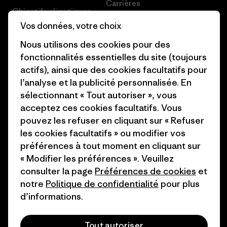
Carrières
Objectifs climatiques
Presse et media
Vos données, votre choix
1% For The Planet
Nous utilisons des cookies pour des
Industry program
Comment nous finançons
fonctionnalités essentielles du site (toujours
Programme d’affiliation
actifs), ainsi que des cookies facultatifs pour
Cartes cadeaux
l’analyse et la publicité personnalisée. En
Patagonia France Plan du site
Nos magasins
sélectionnant « Tout autoriser », vous
acceptez ces cookies facultatifs. Vous
pouvez les refuser en cliquant sur « Refuser
les cookies facultatifs » ou modifier vos
préférences à tout moment en cliquant sur
© 2026 Patagonia, Inc. All Rights Reserved.
« Modifier les préférences ». Veuillez
consulter la page
Préférences de cookies
et
notre
Politique de confidentialité
pour plus
d’informations.
français
Tout autoriser