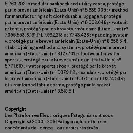
5.263.202 ; « modular backpack and utility vest », protégé
par le brevet américain (Etats-Unis) n° 5.639.005 ; « method
for manufacturing soft cloth durable luggage », protégé
par le brevet américain (Etats-Unis) n° 6.003.646 ; « wetsuit
patent », protégé par les brevets américains (Etats-Unis) n°
7.395.553, 8.191.171, 7.992.218 et 7.743.428 ; « padding system
», protégé par le brevet américain (Etats-Unis) n° 8.656.514 ;
« fabric joining method and system », protégé par le brevet
américain (Etats-Unis) n° 8.127.701 ; « footwear for water
sports », protégé par le brevet américain (Etats-Unis) n°
5.771.610 ; « water sports shoe », protégé par le brevet
américain (Etats-Unis) n° D379.112 ; « sandals », protégé par
le brevet américain (Etats-Unis) n° D375.615 et D374.549 ;
et « reinforced fabric seam », protégé par le brevet
américain (Etats-Unis) n° 8.518.511.
Copyright
Les Plateformes Electroniques Patagonia sont sous
Copyright © 2000 - 2016 Patagonia, Inc. et/ou ses
concédants de licence. Tous droits réservés.