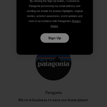
By clicking the Sign Up button, I consent to
Share on Copy Link
Print
Patagonia processing my email address and
sending me emails for product highlights, original
stories, activism awareness, event updates and
more in accordance with Patagonia’s
Privacy
Notice
.
Author Profile
Sign Up
Patagonia
We’re in business to save our home planet.