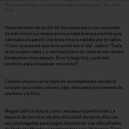
“Para cuando llegué al anclaje había sangre por todos lados”. Foto: Ken
Etzel
Venía saliendo de un día de descanso pero con una noche
de mal dormir. La temperatura estaba buena a medida que
caminaba a la pared. Una brisa fresca soplaba por el cañón.
“Como que pensé que este podía ser el día”, indicó. “Tenía
la ruta súper clara. La cantidad justa de cinta en mis dedos.
Estaba bien descansado. Si no lo hago hoy ¿qué más
necesito para encadenar esta ruta?”.
Calentó un poco en la tabla de entrenamiento, escaló la
ruta por secciones una vez, bajó, descansó poco menos de
una hora, y lo hizo.
Megos calificó la ruta como cercana a la perfección. La
mayoría de las rutas de alta dificultad de estos días son
muy prolongadas para largos deportivos. Las dificultades