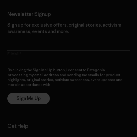
Newsletter Signup
Sign up for exclusive offers, original stories, activism
awareness, events and more.
E-Mail
By clicking the Sign Me Up button, I consent to Patagonia
processing my email address and sending me emails for product
highlights, original stories, activism awareness, event updates and
more in accordance with
Patagonia’s Privacy Notice
Sign Me Up
Get Help