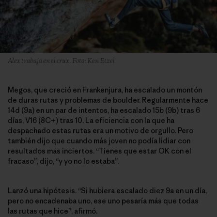
Alex trabaja en el crux. Foto: Ken Etzel
Megos, que creció en Frankenjura, ha escalado un montón
de duras rutas y problemas de boulder. Regularmente hace
14d (9a) en un par de intentos, ha escalado 15b (9b) tras 6
días, V16 (8C+) tras 10. La eficiencia con la que ha
despachado estas rutas era un motivo de orgullo. Pero
también dijo que cuando más joven no podía lidiar con
resultados más inciertos. “Tienes que estar OK con el
fracaso”, dijo, “y yo no lo estaba”.
Lanzó una hipótesis. “Si hubiera escalado diez 9a en un día,
pero no encadenaba uno, ese uno pesaría más que todas
las rutas que hice”, afirmó.