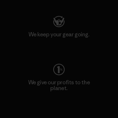
Visit Patagonia Action Works
We keep your gear going.
Visit Worn Wear
We give our profits to the
planet.
Read Our Commitment