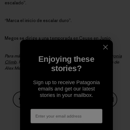
escalado”.
“Marca el inicio de escalar duro”.
Megos se dirige a una temporada en Ceuse en Junio.
Para más noticias e imágenes de escalada, sigue a
Patagonia
Enjoying these
Climb
. Para mantenerte al día con las escaladas y viajes de
stories?
Alex Megos, síguelo en
Instagram
o
Facebook
.
Sign up to receive Patagonia
emails and get our latest
stories in your mailbox.
Share on Facebook
Share on Pinterest
Share on Twitter
Share on LinkedIn
Share on