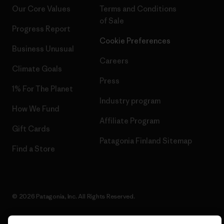
Our Core Values
Terms and Conditions
of Sale
Progress Report
Cookie Preferences
Business Unusual
Careers
Climate Goals
Press
1% For The Planet
Industry program
How We Fund
Affiliate Program
Gift Cards
Patagonia Finland Sitemap
Find a Store
© 2026 Patagonia, Inc. All Rights Reserved.