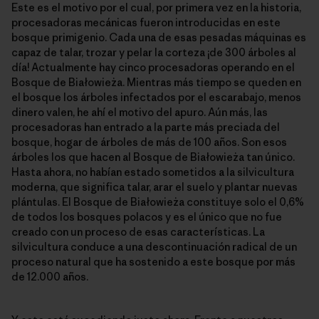
Este es el motivo por el cual, por primera vez en la historia,
procesadoras mecánicas fueron introducidas en este
bosque primigenio. Cada una de esas pesadas máquinas es
capaz de talar, trozar y pelar la corteza ¡de 300 árboles al
día! Actualmente hay cinco procesadoras operando en el
Bosque de Białowieża. Mientras más tiempo se queden en
el bosque los árboles infectados por el escarabajo, menos
dinero valen, he ahí el motivo del apuro. Aún más, las
procesadoras han entrado a la parte más preciada del
bosque, hogar de árboles de más de 100 años. Son esos
árboles los que hacen al Bosque de Białowieża tan único.
Hasta ahora, no habían estado sometidos a la silvicultura
moderna, que significa talar, arar el suelo y plantar nuevas
plántulas. El Bosque de Białowieża constituye solo el 0,6%
de todos los bosques polacos y es el único que no fue
creado con un proceso de esas características. La
silvicultura conduce a una descontinuación radical de un
proceso natural que ha sostenido a este bosque por más
de 12.000 años.