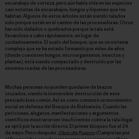
escarabajo de corteza, pero aún había vida en las especies
casi extintas de escarabajos, hongos y líquenes que los
habitan. Algunos de estos árboles están siendo talados
solo porque están en el camino de las procesadoras. Otros
han sido dañados o quebrados porque la tala está
llevándose a cabo rápidamente, en lugar de
cuidadosamente. El suelo del bosque, que es un sistema
complejo que se ha estado formando por miles de años
(donde coexisten hongos, microorganismos, insectos y
plantas), está siendo compactado y destruido por las
enormes ruedas de las procesadoras.
Muchas personas no pueden quedarse de brazos
cruzados, viendo la irreversible destrucción de este
preciado bien común. Así es como comenzó un movimiento
social en defensa del Bosque de Białowieża. Cuando las
peticiones, alegatos, manifestaciones y argumentos
científicos mostraron ser insuficientes contra la tala ilegal,
se optó por la acción directa. El primer bloqueo fue el 24
de mayo. Poco después,
Obóz dla Puszczy
(Campistas por