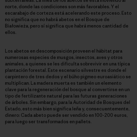
subterráneas. La línea de los abetos se está moviendo al
norte, donde las condiciones son más favorables. Y el
escarabajo de corteza está acelerando este proceso. Esto
no significa que no habrá abetos en el Bosque de
Białowieża, pero sí significa que habrá menos cantidad de
ellos.
Los abetos en descomposición proveen el hábitat para
numerosas especies de musgos, insectos, aves y otros
animales, a quienes se les dificulta sobrevivir en una típica
plantación forestal. Este escenario silvestre es donde el
carpintero de tres dedos y el búho pigmeo euroasiático se
multiplican. La madera muerta es también un elemento
clave para la regeneración del bosque al convertirse en un
tipo de fertilizante natural para las futuras generaciones
de árboles. Sin embargo, para la Autoridad de Bosques del
Estado, esto más bien significa leña y, consecuentemente,
dinero: Cada abeto puede ser vendido en 100-200 euros,
para luego ser transformados en pallets.