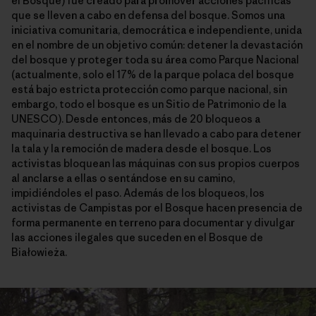
el Bosque) fue creado para promover acciones pacíficas
que se lleven a cabo en defensa del bosque. Somos una
iniciativa comunitaria, democrática e independiente, unida
en el nombre de un objetivo común: detener la devastación
del bosque y proteger toda su área como Parque Nacional
(actualmente, solo el 17% de la parque polaca del bosque
está bajo estricta protección como parque nacional, sin
embargo, todo el bosque es un Sitio de Patrimonio de la
UNESCO). Desde entonces, más de 20 bloqueos a
maquinaria destructiva se han llevado a cabo para detener
la tala y la remoción de madera desde el bosque. Los
activistas bloquean las máquinas con sus propios cuerpos
al anclarse a ellas o sentándose en su camino,
impidiéndoles el paso. Además de los bloqueos, los
activistas de Campistas por el Bosque hacen presencia de
forma permanente en terreno para documentar y divulgar
las acciones ilegales que suceden en el Bosque de
Białowieża.