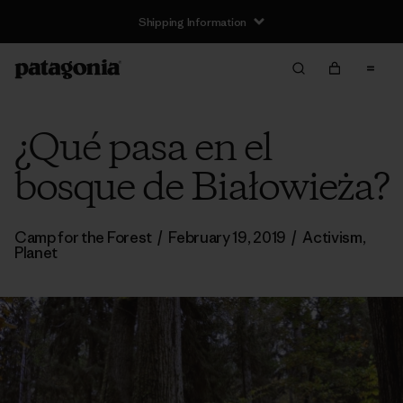
Shipping Information
¿Qué pasa en el
bosque de Białowieża?
Camp for the Forest
/
February 19, 2019
/
Activism
,
Planet