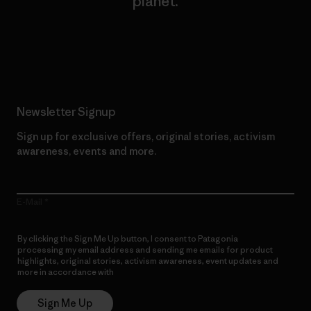
planet.
Read Our Commitment
Newsletter Signup
Sign up for exclusive offers, original stories, activism
awareness, events and more.
E-Mail
By clicking the Sign Me Up button, I consent to Patagonia
processing my email address and sending me emails for product
highlights, original stories, activism awareness, event updates and
more in accordance with
Patagonia’s Privacy Notice
Sign Me Up