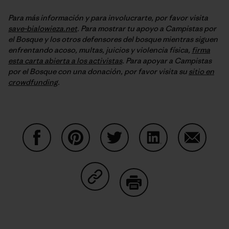
Para más información y para involucrarte, por favor visita
save-bialowieza.net
. Para mostrar tu apoyo a Campistas por
el Bosque y los otros defensores del bosque mientras siguen
enfrentando acoso, multas, juicios y violencia física,
firma
esta carta abierta a los activistas
. Para apoyar a Campistas
por el Bosque con una donación, por favor visita su
sitio en
crowdfunding
.
Share on Facebook
Share on Pinterest
Share on Twitter
Share on LinkedIn
Share on
Share on Copy Link
Print