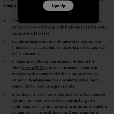
rompiendo una multitud de leyes y regulaciones:
Sign Up
Como sitio del Patrimonio de la UNESCO, la mayor
parte del área del Bosque de Białowieża está exenta
de actividad forestal.
La tala intensiva sucede durante la temporada de
crianza de las aves, resultando en la destrucción de
múltiples nidos.
El Bosque de Białowieża es parte de la red EU-
wide
Natura 2000
, y su plan de manejo pone a la
madera en descomposición bajo una protección
especial, la misma madera que ahora está siendo
removida del bosque a gran escala.
El 27 de julio, la
Corte de Justicia de la UE ordenó la
detención inmediata de la tala
; sin embargo, ha
continuado. Es la primera vez que un estado miembro
no respeta la orden de la corte. Como resultado,