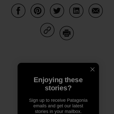
Share on Facebook
Share on Pinterest
Share on Twitter
Share on LinkedIn
Share on
Share on Copy Link
Print
Author Profile
Enjoying these
stories?
Sign up to receive Patagonia
emails and get our latest
stories in your mailbox.