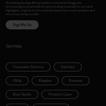
By clicking the Sign Me Up button, I consent to Patagonia
processing my email address and sending me emails for product
highlights, original stories, activism awareness, event updates and
more in accordance with
Patagonia’s Privacy Notice
Sign Me Up
Get Help
Customer Service
Delivery
FAQs
Repairs
Returns
Size Guide
Product Care