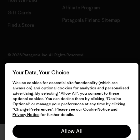
How We Fund
Affiliate Program
Gift Cards
Patagonia Finland Sitemap
Find a Store
© 2026 Patagonia, Inc. All Rights Reserved.
Your Data, Your Choice
English
We use cookies for essential site functionality (which are
always on) and optional cookies for analytics and personalised
advertising. By selecting "Allow All", you consent to these
optional cookies. You can decline them by clicking "Decline
Optional" or manage your preferences at any time by clicking
"Change Preferences". Please see our
Cookie Notice
and
Privacy Notice
for further details.
Allow All