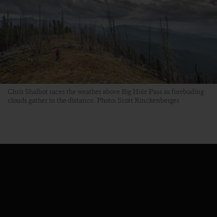
Chris Shalbot races the weather above Big Hole Pass as foreboding
clouds gather in the distance. Photo: Scott Rinckenberger