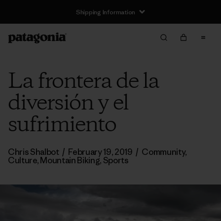
Shipping Information
La frontera de la
diversión y el
sufrimiento
Chris Shalbot
/
February 19, 2019
/
Community
,
Culture
,
Mountain Biking
,
Sports