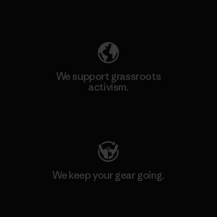
Explore Our Footprint
We support grassroots
activism.
Visit Patagonia Action Works
We keep your gear going.
Visit Worn Wear