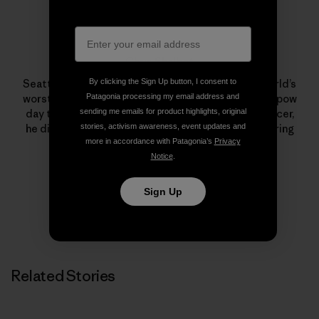
Chris Shalbot
By clicking the Sign Up button, I consent to
Seattle-born, Cascade-raised and possibly the world’s
Patagonia processing my email address and
worst surfer, Chris Shalbot prefers a quiet, stormy pow
sending me emails for product highlights, original
day to being in the ocean. A former downhill bike racer,
stories, activism awareness, event updates and
he ditched the competitive ranks in favor of exploring
more in accordance with Patagonia’s
Privacy
what’s around the next bend.
Notice
.
Sign Up
Related Stories