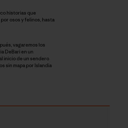
nco historias que
or osos y felinos, hasta
spués, vagaremos los
ia DeBari en un
l inicio de un sendero
s sin mapa por Islandia