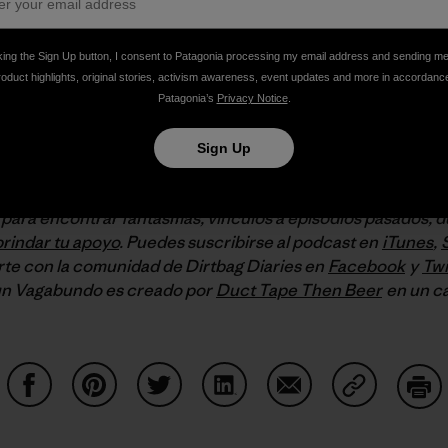
king the Sign Up button, I consent to Patagonia processing my email address and sending m
roduct highlights, original stories, activism awareness, event updates and more in accordanc
Patagonia’s
Privacy Notice
.
Sign Up
para encontrar fantasmas, vínculos a episodios pasados, 
brindar tu apoyo
. Puedes suscribirse al podcast en
iTunes
,
te con la comunidad de Dirtbag Diaries en
Facebook
y
Twi
 un Vagabundo es creado por
Duct Tape Then Beer
en un ca
Share on Facebook
Share on Pinterest
Share on Twitter
Share on LinkedIn
Share on Email
Share on Co
Prin