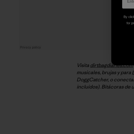
By clic
for p
Visita
dirtbagdiaries.com
musicales, brujas y para
DoggCatcher, o conectar
incluidos). Bitácoras de