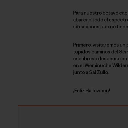
Para nuestro octavo cap
abarcan todo el espectr
situaciones que no tiene
Primero, visitaremos un
tupidos caminos del Ser
escabroso descenso en Mt
en el Weminuche Wildern
junto a Sal Zullo.
¡Feliz Halloween!