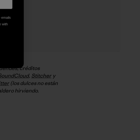
e emails
e with
duendes, créditos
SoundCloud
,
Stitcher
y
tter
(los dulces no están
ldero hirviendo.
py Link
t