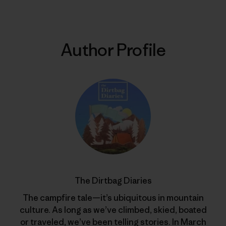
Author Profile
The Dirtbag Diaries
The campfire tale—it’s ubiquitous in mountain
culture. As long as we’ve climbed, skied, boated
or traveled, we’ve been telling stories. In March