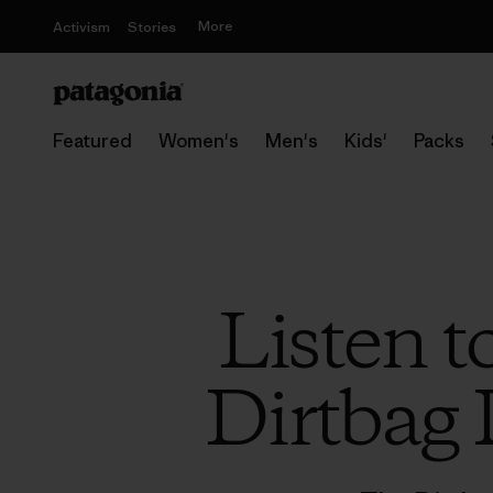
More
Activism
Stories
Featured
Women's
Men's
Kids'
Packs
Listen t
Dirtbag 