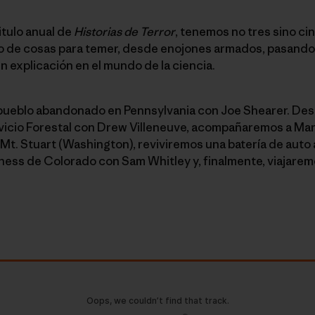
itulo anual de
Historias de Terror
, tenemos no tres sino ci
o de cosas para temer, desde enojones armados, pasando p
n explicación en el mundo de la ciencia.
 pueblo abandonado en Pennsylvania con Joe Shearer. De
vicio Forestal con Drew Villeneuve, acompañaremos a Mar
. Stuart (Washington), reviviremos una batería de auto a
ess de Colorado con Sam Whitley y, finalmente, viajaremo