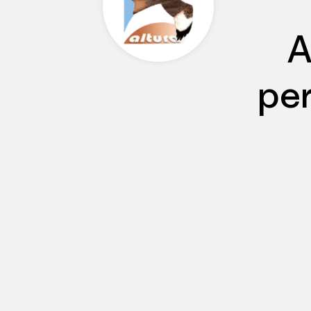
A
per