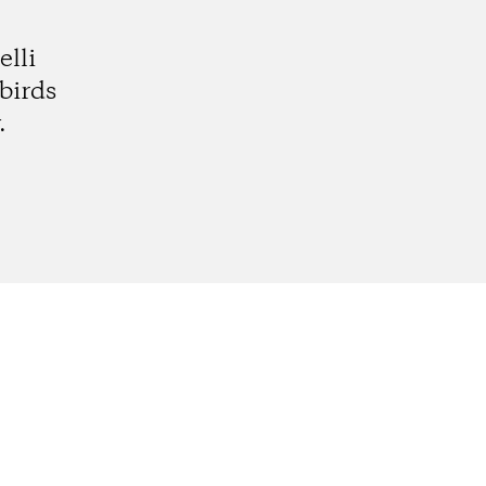
elli
birds
.
k