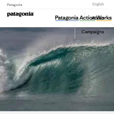
Sign Up
English
Patagonia
성남환경운동연합
Share
About
this
Home
Share
Grante
on
Campaigns
Linked