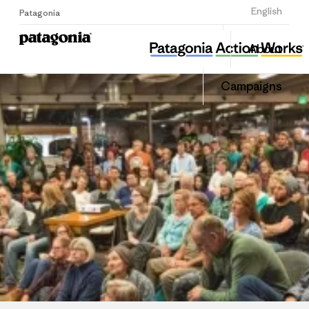
Sign Up
English
Patagonia
뿌리와 이끼
Share
About
this
Home
Share
Grante
on
Campaigns
Linked