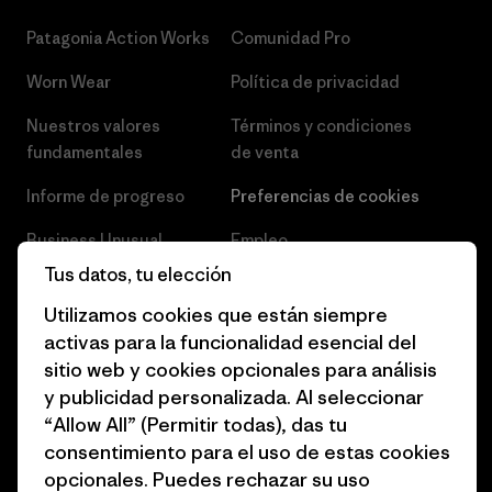
Patagonia Action Works
Comunidad Pro
Worn Wear
Política de privacidad
Nuestros valores
Términos y condiciones
fundamentales
de venta
Informe de progreso
Preferencias de cookies
Business Unusual
Empleo
Tus datos, tu elección
Objetivos climáticos
Prensa
Utilizamos cookies que están siempre
1% for the Planet
Programa para profesionales
activas para la funcionalidad esencial del
del sector
sitio web y cookies opcionales para análisis
Cómo financiamos
y publicidad personalizada. Al seleccionar
Programa de afiliados
Tarjetas regalo
“Allow All” (Permitir todas), das tu
Mapa del sitio Patagonia
consentimiento para el uso de estas cookies
Encuentra una tienda
España
opcionales. Puedes rechazar su uso