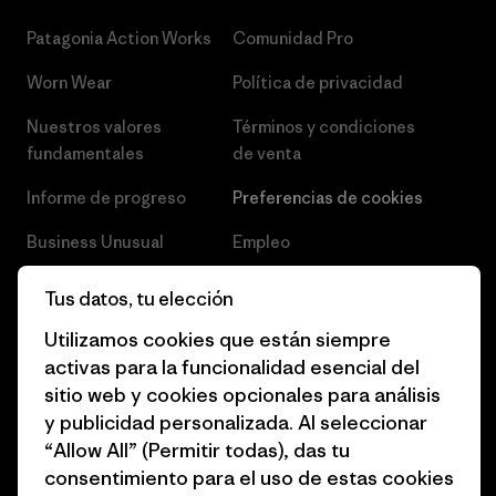
Patagonia Action Works
Comunidad Pro
Worn Wear
Política de privacidad
Nuestros valores
Términos y condiciones
fundamentales
de venta
Informe de progreso
Preferencias de cookies
Business Unusual
Empleo
Objetivos climáticos
Prensa
Tus datos, tu elección
1% for the Planet
Programa para profesionales
Utilizamos cookies que están siempre
del sector
activas para la funcionalidad esencial del
Cómo financiamos
sitio web y cookies opcionales para análisis
Programa de afiliados
Tarjetas regalo
y publicidad personalizada. Al seleccionar
Mapa del sitio Patagonia
“Allow All” (Permitir todas), das tu
Encuentra una tienda
España
consentimiento para el uso de estas cookies