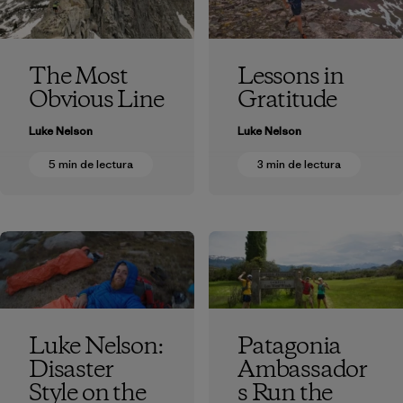
The Most
Lessons in
Obvious Line
Gratitude
Luke Nelson
Luke Nelson
5 min de lectura
3 min de lectura
Luke Nelson:
Patagonia
Disaster
Ambassador
Style on the
s Run the