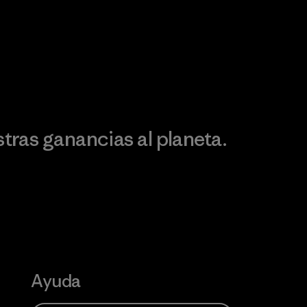
Visita Patagonia Action
Works
Descubre nuestra
ontribución
ras ganancias al planeta.
Ayuda