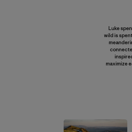
Luke spent
wild is spen
meanderin
connected
inspire
maximize ea