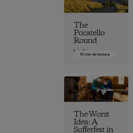
The
Pocatello
Round
Luke Nelson
10 min de lectura
The Worst
Idea: A
Sufferfest in