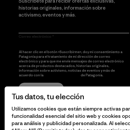
Suscríbete para recibir ofertas exclusivas,
historias originales, información sobre
activismo, eventos y más.
Correo electrónico
Al hacer clic en el botón «Suscribirme», doy mi consentimiento a
Patagonia para el tratamiento de mi dirección de correo
electrónico y para que me envíe mensajes de correo electrónico
acerca de productos destacados, historias originales,
información sobre activismo, noticias de eventos y más de
acuerdo con la
política de privacidad
de Patagonia.
Suscribirme
Tus datos, tu elección
Utilizamos cookies que están siempre activas par
funcionalidad esencial del sitio web y cookies op
para análisis y publicidad personalizada. Al selec