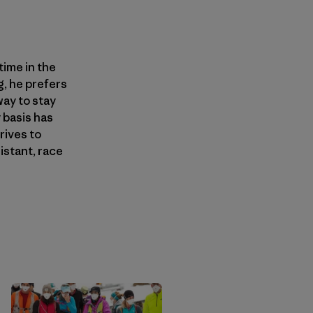
ime in the
g, he prefers
ay to stay
 basis has
rives to
istant, race