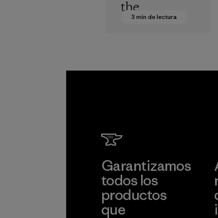
the
Wyoming
3 min de lectura
Wilderness
Luke Nelson
Garantizamos
todos los
productos
que