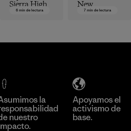
Sierra High
New
Route
Patagonia
6 min de lectura
7 min de lectura
Park, Part 1:
Luke Nelson
Arriving
Luke Nelson
Asumimos la
Apoyamos el
responsabilidad
activismo de
de nuestro
base.
impacto.