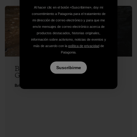
Al hacer clic en el botón «Suscribirme», doy mi
consentimiento a Patagonia para el tratamiento de
mi dirección de correo electrónico y para que me
envíe mensajes de correo electrónico acerca de
productos destacados, historias originales,
información sobre activismo, noticias de eventos y
más de acuerdo con la
política de privacidad
de
Patagonia.
Brittany Griffith on Seeing Red, and
Suscribirme
Getting Over It
Brittany Griffith