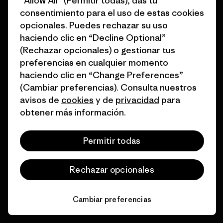
“Allow All” (Permitir todas), das tu
Ver Garantía Blindada
consentimiento para el uso de estas cookies
opcionales. Puedes rechazar su uso
haciendo clic en “Decline Optional”
(Rechazar opcionales) o gestionar tus
preferencias en cualquier momento
Asumimos la
haciendo clic en “Change Preferences”
responsabilidad de nuestro
(Cambiar preferencias). Consulta nuestros
impacto.
avisos de
cookies
y de
privacidad
para
obtener más información.
Descubre nuestra contribución
Permitir todas
Rechazar opcionales
Apoyamos el activismo de
base.
Cambiar preferencias