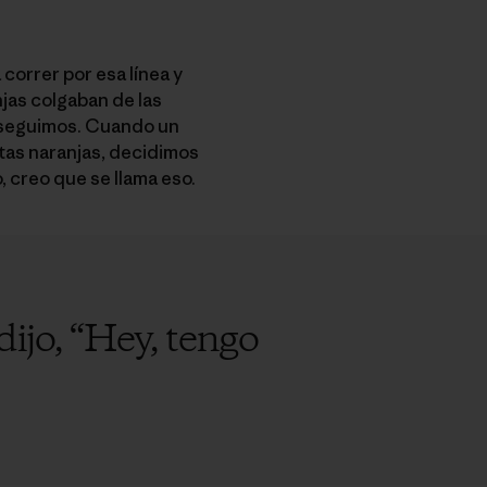
correr por esa línea y
njas colgaban de las
o seguimos. Cuando un
ntas naranjas, decidimos
, creo que se llama eso.
ijo, “Hey, tengo