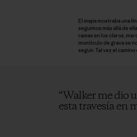
El mapa mostraba una lín
seguimos más allá de ell
ramas en los claros, mar
montículo de grava se no
seguir. Tal vez el camino
“
Walker me dio un
esta travesía en