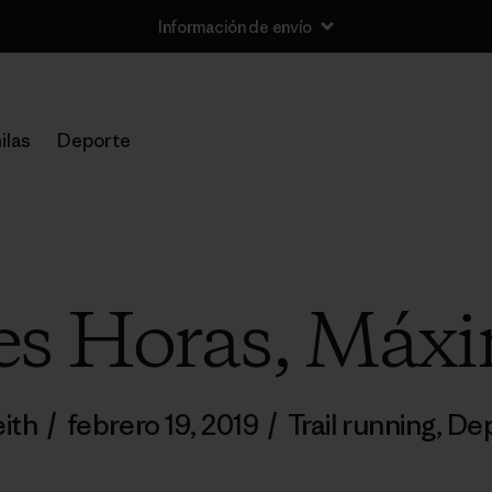
Información de envío
ilas
Deporte
es Horas, Máx
eith
/
febrero 19, 2019
/
Trail running
,
Dep