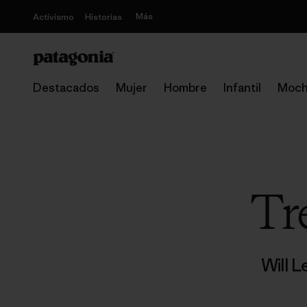
Más
Activismo
Historias
Destacados
Mujer
Hombre
Infantil
Moch
Tr
Will L