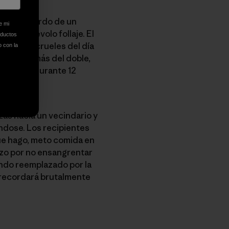
vago recuerdo de un
e mi
el malévolo follaje. El
oductos
 densas y crueles del día
o con la
ltura en más del doble,
 inmerso durante 12
as hacia un vecindario y
éndose. Los recipientes
 que hago, meto comida en
rzo por no ensangrentar
endo reemplazado por la
 recordará brutalmente