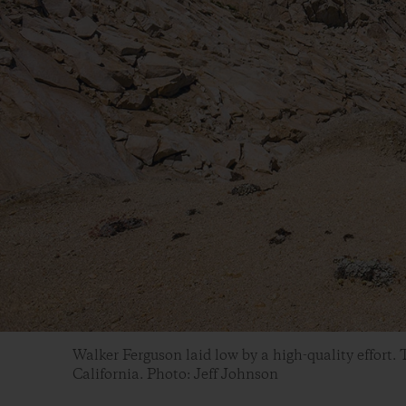
Walker Ferguson laid low by a high-quality effor
California. Photo: Jeff Johnson