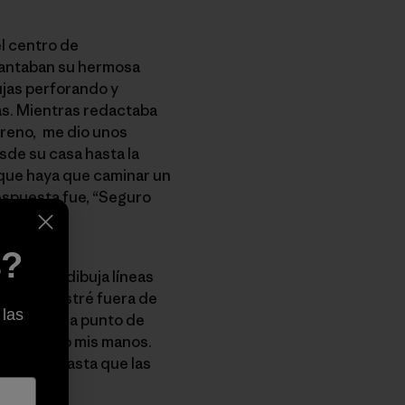
l centro de
 cantaban su hermosa
ujas perforando y
nas. Mientras redactaba
rreno, me dio unos
sde su casa hasta la
 que haya que caminar un
respuesta fue, “Seguro
s?
 follaje dibuja líneas
o me arrastré fuera de
 las
rme. Estoy a punto de
 sol, luego mis manos.
 metros hasta que las