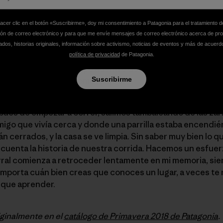
etro y medio caminando entre los matorrales seguimos el 
hacer clic en el botón «Suscribirme», doy mi consentimiento a Patagonia para el tratamiento d
rer, pero podemos caminar sin quedar ensangrentados por 
ión de correo electrónico y para que me envíe mensajes de correo electrónico acerca de pr
o, y luego, al final de esta línea, la sección de zarzas más
dos, historias originales, información sobre activismo, noticias de eventos y más de acuerd
política de privacidad
de Patagonia.
 y el irregular final de este sendero cortado. Superan mi a
s hasta el suelo. Trepo adentro de esta maraña y quedo
Suscribirme
etros. Y entonces, somos libres.
ués de empezar a correr, salimos tambaleando de las zarz
amigo que vivía cerca y donde una parrilla estaba encendi
án cerrados, y la casa se ve limpia. Sin saber muy bien lo
 cuenta la historia de nuestra corrida. Hacemos un esfue
rral comienza a retroceder lentamente en mi memoria, si
mporta cuán bien creas que conoces un lugar, a veces te
 que aprender.
iginalmente en el
catálogo de Primavera 2018 de Patagonia
.