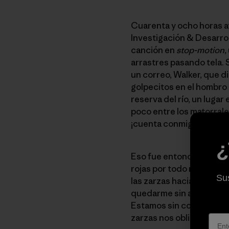
Cuarenta y ocho horas at
Investigación & Desarro
canción en
stop-motion
,
arrastres pasando tela. 
un correo, Walker, que 
golpecitos en el hombro 
reserva del río, un luga
poco entre los matorrales
¡cuenta conmigo!”.
¿
Eso fue entonces. Ahora 
rojas por todo mi cuerp
Sus
las zarzas hacia una peq
quedarme sin agua, y el 
Estamos sin comida desd
zarzas nos obligan a v