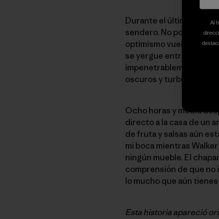
Durante el último kilóm
Al 
sendero. No podemos cor
direcc
optimismo vuelve al cuerp
destaca
se yergue entre nosotros
impenetrablemente densa
oscuros y turbulentos m
Ocho horas y media desp
directo a la casa de un 
de fruta y salsas aún est
mi boca mientras Walker
ningún mueble. El chapa
comprensión de que no i
lo mucho que aún tienes
Esta historia apareció or