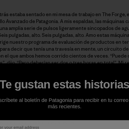
rás estaba sentado en mi mesa de trabajo en The Forge, e
llo Avanzado de Patagonia. A mis espaldas, las máquinas
 una amplia serie de pulsos ligeramente sincopados de ag
Seis pulgadas, alto. Seis pulgadas, alto. Amo estas máqui
dirige nuestro programa de evaluación de productos en te
para decir que tenía una travesía en mente, un circuito de
r en el que ambos hemos corrido cientos de veces. “Puede
”, dijo. “Pero deberían ser dos o tres horas en total”. Mi 
Te gustan estas historia
estoy gateando y rechinando los dientes mientras el denso
o excepto mi estómago. Habían pasado cuatro horas cuand
críbete al boletín de Patagonia para recibir en tu correo
ueña apertura en el filo e hice una pausa para recompone
más recientes.
sorbo que tomo se seca a penas pasa por mi lengua. Miro el
e hace un buen rato. Nos paramos y caminamos un par de
olvernos cuadrúpedos nuevamente.