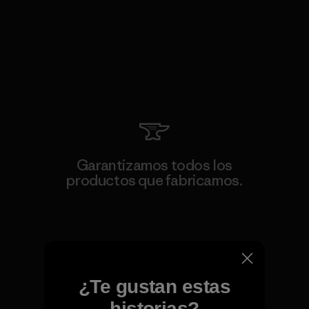
Garantizamos todos los
productos que fabricamos.
Ver Garantía Blindada
¿Te gustan estas
Asumimos la
historias?