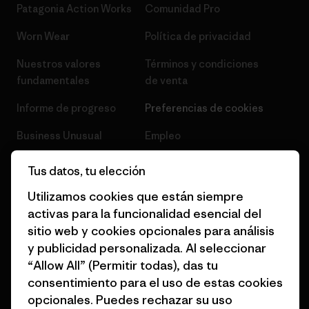
Patagonia Action Works
Comunidad Pro
Worn Wear
Política de privacidad
Nuestros valores
Términos y condiciones
fundamentales
de venta
Informe de progreso
Preferencias de cookies
Business Unusual
Empleo
Objetivos climáticos
Prensa
Tus datos, tu elección
1% for the Planet
Programa para profesionales
Utilizamos cookies que están siempre
del sector
activas para la funcionalidad esencial del
Cómo financiamos
sitio web y cookies opcionales para análisis
Programa de afiliados
Tarjetas regalo
y publicidad personalizada. Al seleccionar
Mapa del sitio Patagonia
“Allow All” (Permitir todas), das tu
Encuentra una tienda
España
consentimiento para el uso de estas cookies
opcionales. Puedes rechazar su uso