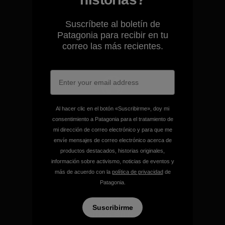
responsabilidad de nuestro
impacto.
Suscríbete al boletín de
Patagonia para recibir en tu
correo las más recientes.
Descubre nuestra contribución
Apoyamos el activismo de
Al hacer clic en el botón «Suscribirme», doy mi
base.
consentimiento a Patagonia para el tratamiento de
mi dirección de correo electrónico y para que me
envíe mensajes de correo electrónico acerca de
Visita Patagonia Action Works
productos destacados, historias originales,
información sobre activismo, noticias de eventos y
más de acuerdo con la
política de privacidad
de
Patagonia.
Suscribirme
Mantenemos en marcha tu
equipamiento.