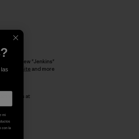
borne]
s?
yee Andrew "Jenkins"
d on
their site
and more
 las
am videos at
e mi
oductos
o con la