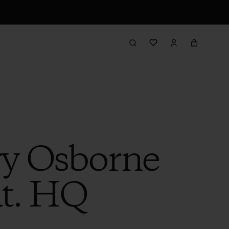
ry Osborne
at. HQ