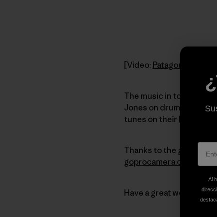
[Video:
Patagonia Ambas
¿
The music in today's vide
Jones on drums. Definit
Sus
tunes on their
MySpace 
Thanks to the guys at
Go
goprocamera.com
.
Al 
direcc
Have a great weekend e
destaca