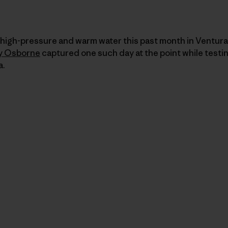
f high-pressure and warm water this past month in Ventur
y Osborne
captured one such day at the point while testi
a.