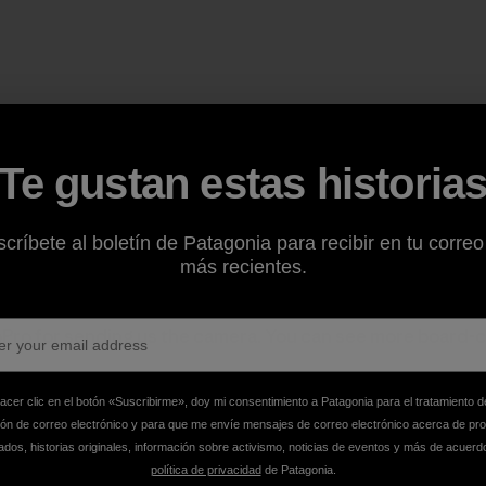
sador Mary Osborne Surfing with Water Cam
by Mary Os
Te gustan estas historia
o is by local sensation
Rey Fresco
, with former
FCD
emplo
ely check these guys out. They have a free song downloa
críbete al boletín de Patagonia para recibir en tu correo
page
.
más recientes.
Pro
for sending us the camera. You can see more board-c
hacer clic en el botón «Suscribirme», doy mi consentimiento a Patagonia para el tratamiento d
ión de correo electrónico y para que me envíe mensajes de correo electrónico acerca de pr
verybody.
dos, historias originales, información sobre activismo, noticias de eventos y más de acuerd
política de privacidad
de Patagonia.