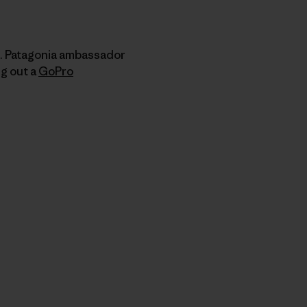
a. Patagonia ambassador
ng out a
GoPro