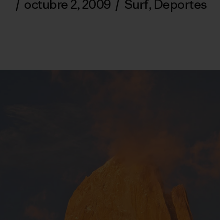
/
octubre 2, 2009
/
Surf
,
Deportes