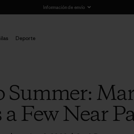
Información de envío
ilas
Deporte
to Summer: Ma
s a Few Near P