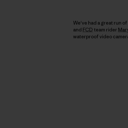
We've had a great run o
and
FCD
team rider
Mar
waterproof video camer