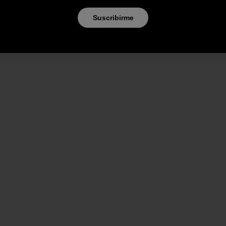
Suscribirme
Compartir en Facebook
Compartir en Pinterest
Compartir en Twitter
Compartir en LinkedIn
Compartir en Email
Compartir e
Impr