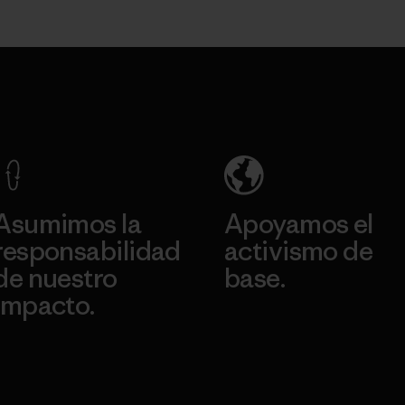
Asumimos la
Apoyamos el
responsabilidad
activismo de
de nuestro
base.
impacto.
Visita Patagonia Action
Works
Descubre nuestra
ontribución