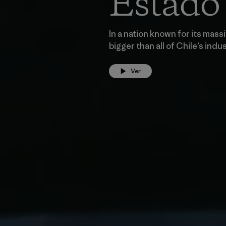
Estado
In a nation known for its mas
bigger than all of Chile’s ind
Ver