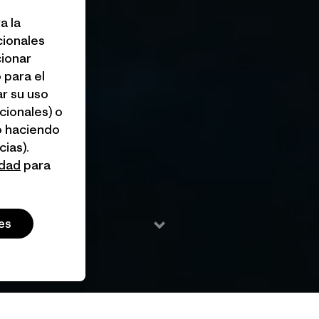
a la
cionales
cionar
 para el
r su uso
cionales) o
o haciendo
ias).
idad
para
es