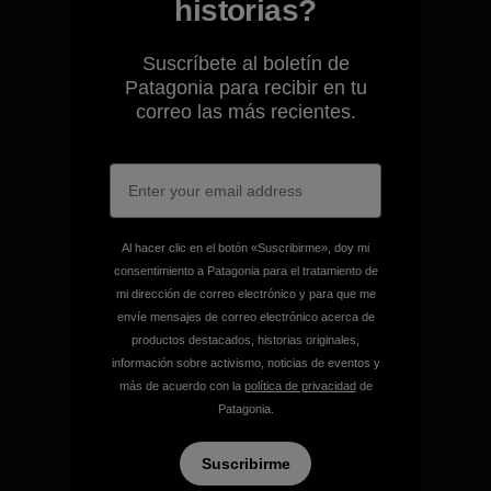
historias?
Suscríbete al boletín de
Patagonia para recibir en tu
correo las más recientes.
Al hacer clic en el botón «Suscribirme», doy mi
consentimiento a Patagonia para el tratamiento de
mi dirección de correo electrónico y para que me
Garantizamos todos los
envíe mensajes de correo electrónico acerca de
productos que fabricamos.
productos destacados, historias originales,
información sobre activismo, noticias de eventos y
más de acuerdo con la
política de privacidad
de
Ver Garantía Blindada
Patagonia.
Suscribirme