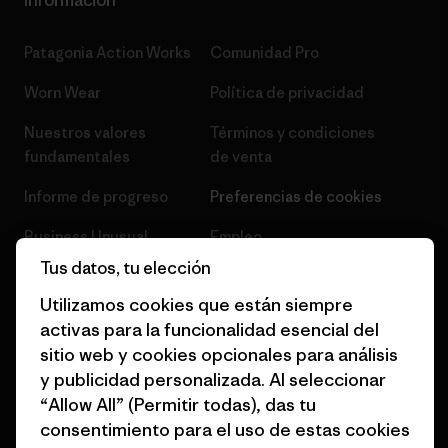
Información
Patagonia Action Works
Comunidad Pro
Worn Wear
Política de privacidad
Nuestros valores
Términos y condiciones
fundamentales
de venta
Informe de progreso
Preferencias de cookies
Business Unusual
Empleo
Tus datos, tu elección
Objetivos climáticos
Prensa
Utilizamos cookies que están siempre
1% for the Planet
Programa para profesionales
activas para la funcionalidad esencial del
del sector
sitio web y cookies opcionales para análisis
Cómo financiamos
y publicidad personalizada. Al seleccionar
Programa de afiliados
Tarjetas regalo
“Allow All” (Permitir todas), das tu
Mapa del sitio Patagonia
consentimiento para el uso de estas cookies
Encuentra una tienda
España