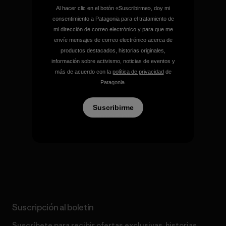
Al hacer clic en el botón «Suscribirme», doy mi
Mantenemos en marcha tu
consentimiento a Patagonia para el tratamiento de
equipamiento.
mi dirección de correo electrónico y para que me
envíe mensajes de correo electrónico acerca de
productos destacados, historias originales,
Visita Worn Wear
información sobre activismo, noticias de eventos y
más de acuerdo con la
política de privacidad
de
Patagonia.
Suscribirme
Destinamos nuestras
ganancias al planeta.
Lee nuestro compromiso
Suscripción al boletín
Suscríbete para recibir ofertas exclusivas, historias