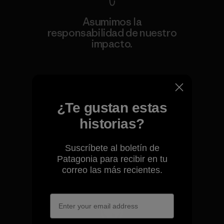
Asumimos la
responsabilidad de nuestro
impacto.
Descubre nuestra contribución
¿Te gustan estas
historias?
Apoyamos el activismo de
base.
Suscríbete al boletín de
Patagonia para recibir en tu
correo las más recientes.
Visita Patagonia Action Works