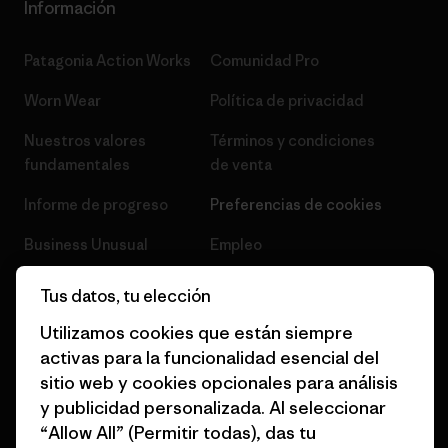
Información
Patagonia Action Works
Comunidad Pro
Worn Wear
Política de privacidad
Nuestros valores
Términos y condiciones
fundamentales
de venta
Informe de progreso
Preferencias de cookies
Business Unusual
Empleo
Objetivos climáticos
Prensa
Tus datos, tu elección
1% for the Planet
Programa para profesionales
Utilizamos cookies que están siempre
del sector
activas para la funcionalidad esencial del
Cómo financiamos
sitio web y cookies opcionales para análisis
Programa de afiliados
Tarjetas regalo
y publicidad personalizada. Al seleccionar
Mapa del sitio Patagonia
“Allow All” (Permitir todas), das tu
Encuentra una tienda