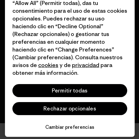
Tarjetas regalo
“Allow All” (Permitir todas), das tu
Mapa del sitio Patagonia
consentimiento para el uso de estas cookies
Encuentra una tienda
España
opcionales. Puedes rechazar su uso
haciendo clic en “Decline Optional”
(Rechazar opcionales) o gestionar tus
preferencias en cualquier momento
haciendo clic en “Change Preferences”
© 2026 Patagonia, Inc. Todos los derechos reservados.
(Cambiar preferencias). Consulta nuestros
avisos de
cookies
y de
privacidad
para
obtener más información.
español
Permitir todas
Rechazar opcionales
Cambiar preferencias