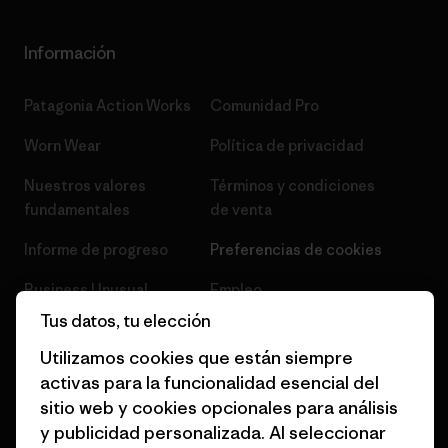
Información
Patagonia Action Works
Comunidad Pro
Worn Wear
Política de privacidad
Nuestros valores
Términos y condiciones
fundamentales
de venta
Informe de progreso
Preferencias de cookies
Business Unusual
Empleo
Tus datos, tu elección
Objetivos climáticos
Prensa
Utilizamos cookies que están siempre
1% for the Planet
Programa para profesionales
activas para la funcionalidad esencial del
del sector
sitio web y cookies opcionales para análisis
Cómo financiamos
y publicidad personalizada. Al seleccionar
Programa de afiliados