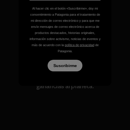
Al hacer clic en el botón «Suscribirme», doy mi
consentimiento a Patagonia para el tratamiento de
Mantenemos en marcha tu
mi dirección de correo electrónico y para que me
equipamiento.
envíe mensajes de correo electrónico acerca de
productos destacados, historias originales,
información sobre activismo, noticias de eventos y
Visita Worn Wear
más de acuerdo con la
política de privacidad
de
Patagonia.
Suscribirme
Destinamos nuestras
ganancias al planeta.
Lee nuestro compromiso