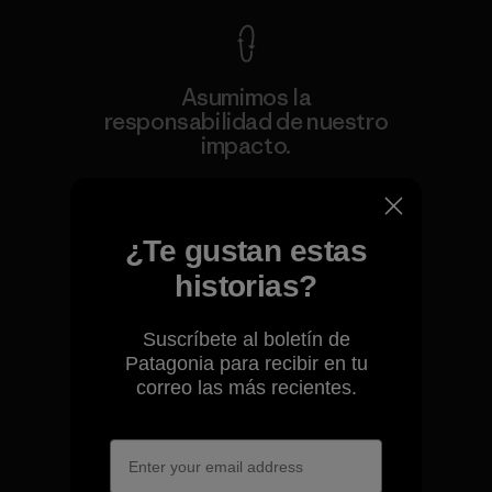
Asumimos la
responsabilidad de nuestro
impacto.
Descubre nuestra contribución
¿Te gustan estas
historias?
Suscríbete al boletín de
Apoyamos el activismo de
Patagonia para recibir en tu
base.
correo las más recientes.
Visita Patagonia Action Works