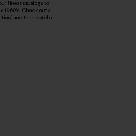
 our finest catalogs to
he 1960’s. Check out a
ition
) and then watch a