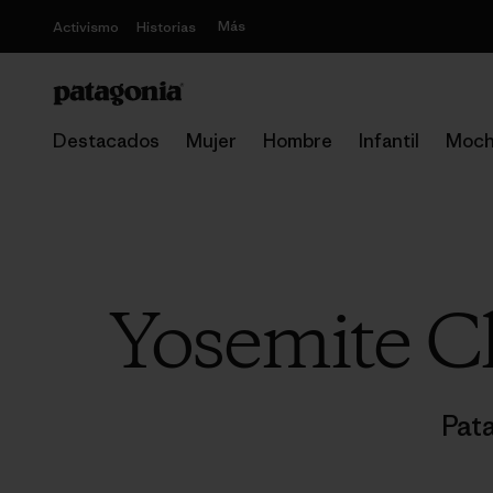
Más
Activismo
Historias
Destacados
Mujer
Hombre
Infantil
Moch
Yosemite C
Pat