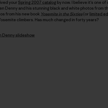
eived your
Spring 2007 catalog
by now. I believe it’s one of
Glen Denny and his stunning black and white photos from t
tos from his new book
Yosemite in the Sixties
(or
limited ed
 Yosemite climbers. Has much changed in forty years?
n Denny slideshow