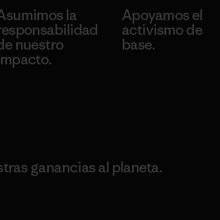
Asumimos la
Apoyamos el
responsabilidad
activismo de
de nuestro
base.
impacto.
Visita Patagonia Action
Works
Descubre nuestra
ontribución
ras ganancias al planeta.