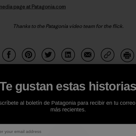
imedia page at Patagonia.com
Thanks to the Patagonia video team for the flick.
Compartir en Facebook
Compartir en Pinterest
Compartir en Twitter
Compartir en LinkedIn
Compartir en Email
Compartir e
Impr
Te gustan estas historia
Perfil del autor
críbete al boletín de Patagonia para recibir en tu correo
más recientes.