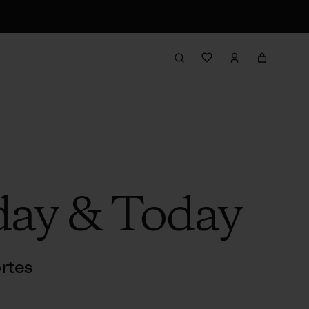
day & Today
rtes