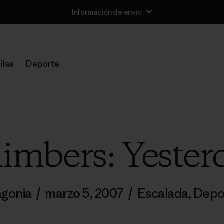
Información de envío
ilas
Deporte
limbers: Yester
agonia
/
marzo 5, 2007
/
Escalada
,
Depo