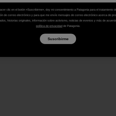
hacer clic en el botón «Suscribirme», doy mi consentimiento a Patagonia para el tratamiento d
ión de correo electrónico y para que me envíe mensajes de correo electrónico acerca de pr
dos, historias originales, información sobre activismo, noticias de eventos y más de acuerd
política de privacidad
de Patagonia.
Suscribirme
Patagonia
Trabajamos para salvar nuestro planeta.