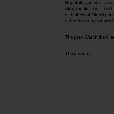
Hopefully you’ve all rec
date, thanks in part to 
slideshow of Glen’s pho
video featuring today’s
The past:
Watch the Gle
The present: