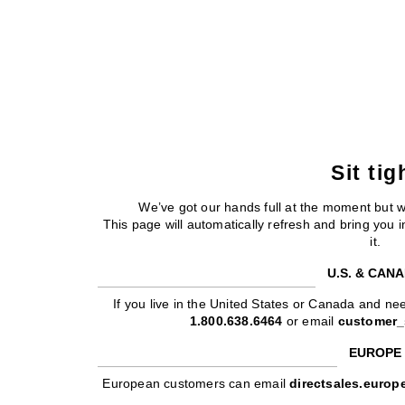
Sit tig
We’ve got our hands full at the moment but 
This page will automatically refresh and bring you
it.
U.S. & CAN
If you live in the United States or Canada and nee
1.800.638.6464
or email
customer_
EUROPE
European customers can email
directsales.euro