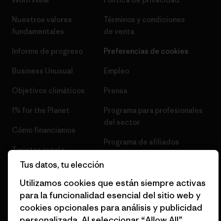
Nuestros valores
Términos y condiciones
fundamentales
de venta
Informe de progreso
Preferencias de cookies
Business Unusual
Empleo
Objetivos climáticos
Prensa
1% for the Planet
Programa para profesionales
del sector
Cómo financiamos
Programa de afiliados
Tarjetas regalo
Mapa del sitio Patagonia
Tus datos, tu elección
Encuentra una tienda
España
Utilizamos cookies que están siempre activas
para la funcionalidad esencial del sitio web y
cookies opcionales para análisis y publicidad
personalizada. Al seleccionar “Allow All”