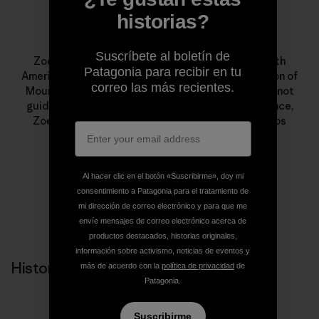
historias?
Zoe Hart
Suscríbete al boletín de
Zoe Hart is a Patagonia ambassador and the fourth
Patagonia para recibir en tu
American woman to earn her International Federation of
correo las más recientes.
Mountain Guides Associations status. When she’s not
guiding or climbing in her backyard, Chamonix, France,
Zoe’s on international expeditions or climbing trips
throughout North America.
Al hacer clic en el botón «Suscribirme», doy mi
consentimiento a Patagonia para el tratamiento de
mi dirección de correo electrónico y para que me
envíe mensajes de correo electrónico acerca de
productos destacados, historias originales,
información sobre activismo, noticias de eventos y
Historias relacionadas
más de acuerdo con la
política de privacidad
de
Patagonia.
Suscribirme