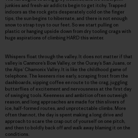
junkies and fresh-air addicts begin to get itchy. Trapped
indoors as the rock gets desperately cold on the finger
tips, the sun begins to hibernate, and there is not enough
snow to strap toys to our feet. So we start pulling on
plastic or hanging upside down from dry tooling crags with
huge aspirations of climbing HARD this winter.
Whispers float through the valley. It does not matter if that
valley is Canmore’s Bow Valley, or the Ouray’s San Juans, or
the Alps’ Chamonix Valley. It is like the childhood game of
telephone. The keeners rise early, scraping frost from the
dashboards, sipping coffee en route to the crag, juggling
butterflies of excitement and nervousness at the first day
of swinging tools. Keenness and ambition often outweigh
reason, and long approaches are made for thin slivers of
ice, half-formed routes, and unprotectable climbs. More
often than not, the day is spent making a long drive and
approach to scare the crap out of yourself on one pitch,
and then to boldly back off and walk away blaming it on the
conditions.