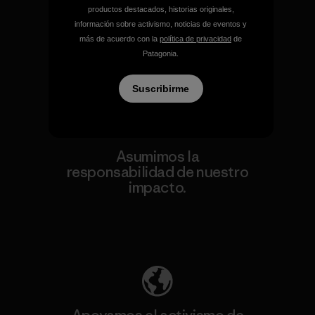
Garantizamos todos los
productos destacados, historias originales,
productos que fabricamos.
información sobre activismo, noticias de eventos y
más de acuerdo con la
política de privacidad
de
Patagonia.
Ver Garantía Blindada
Suscribirme
Asumimos la
responsabilidad de nuestro
impacto.
Descubre nuestra contribución