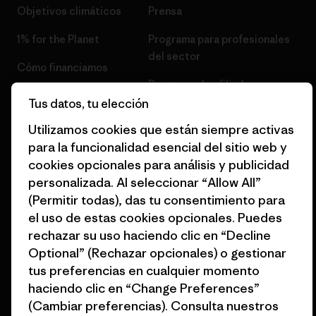
Objetivos climáticos
Prensa
1% for the Planet
Programa para profesionales
del sector
Cómo financiamos
Programa de afiliados
Tarjetas regalo
Tus datos, tu elección
Mapa del sitio Patagonia
Encuentra una tienda
Utilizamos cookies que están siempre activas
España
para la funcionalidad esencial del sitio web y
cookies opcionales para análisis y publicidad
personalizada. Al seleccionar “Allow All”
(Permitir todas), das tu consentimiento para
el uso de estas cookies opcionales. Puedes
© 2026 Patagonia, Inc. Todos los derechos reservados.
rechazar su uso haciendo clic en “Decline
Optional” (Rechazar opcionales) o gestionar
tus preferencias en cualquier momento
español
haciendo clic en “Change Preferences”
(Cambiar preferencias). Consulta nuestros