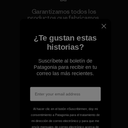
Garantizamos todos los
productos que fabricamos.
Ver Garantía Blindada
¿Te gustan estas
historias?
Suscríbete al boletín de
Patagonia para recibir en tu
Asumimos la
correo las más recientes.
responsabilidad de nuestro
impacto.
Descubre nuestra contribución
Al hacer clic en el botón «Suscribirme», doy mi
consentimiento a Patagonia para el tratamiento de
mi dirección de correo electrónico y para que me
envíe mensajes de correo electrónico acerca de