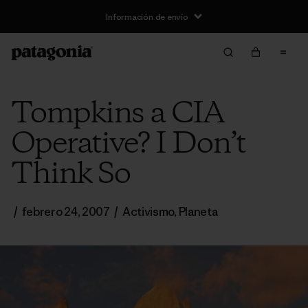
Información de envío
Tompkins a CIA
Operative? I Don’t
Think So
/
febrero 24, 2007
/
Activismo
,
Planeta