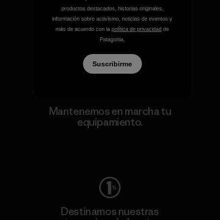
Apoyamos el activismo de
productos destacados, historias originales,
base.
información sobre activismo, noticias de eventos y
más de acuerdo con la
política de privacidad
de
Patagonia.
Visita Patagonia Action Works
Suscribirme
Mantenemos en marcha tu
equipamiento.
Visita Worn Wear
Destinamos nuestras