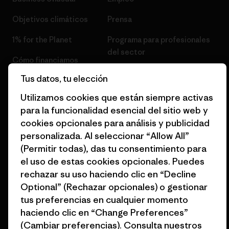
Objetivos climáticos
Prensa
1% for the Planet
Programa para profesionales
del sector
Cómo financiamos
Programa de afiliados
Tus datos, tu elección
Tarjetas regalo
Mapa del sitio Patagonia
Utilizamos cookies que están siempre activas
Encuentra una tienda
España
para la funcionalidad esencial del sitio web y
cookies opcionales para análisis y publicidad
personalizada. Al seleccionar “Allow All”
(Permitir todas), das tu consentimiento para
el uso de estas cookies opcionales. Puedes
© 2026 Patagonia, Inc. Todos los derechos reservados.
rechazar su uso haciendo clic en “Decline
Optional” (Rechazar opcionales) o gestionar
tus preferencias en cualquier momento
haciendo clic en “Change Preferences”
español
(Cambiar preferencias). Consulta nuestros