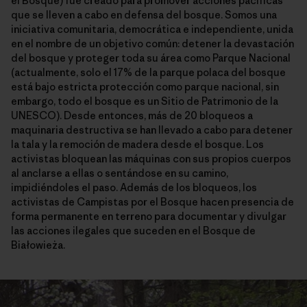
el Bosque) fue creado para promover acciones pacíficas
que se lleven a cabo en defensa del bosque. Somos una
iniciativa comunitaria, democrática e independiente, unida
en el nombre de un objetivo común: detener la devastación
del bosque y proteger toda su área como Parque Nacional
(actualmente, solo el 17% de la parque polaca del bosque
está bajo estricta protección como parque nacional, sin
embargo, todo el bosque es un Sitio de Patrimonio de la
UNESCO). Desde entonces, más de 20 bloqueos a
maquinaria destructiva se han llevado a cabo para detener
la tala y la remoción de madera desde el bosque. Los
activistas bloquean las máquinas con sus propios cuerpos
al anclarse a ellas o sentándose en su camino,
impidiéndoles el paso. Además de los bloqueos, los
activistas de Campistas por el Bosque hacen presencia de
forma permanente en terreno para documentar y divulgar
las acciones ilegales que suceden en el Bosque de
Białowieża.