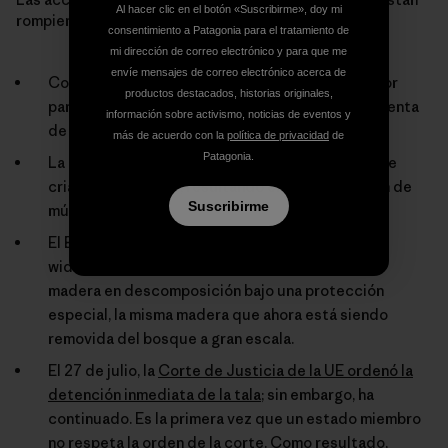
Al hacer clic en el botón «Suscribirme», doy mi
rompiendo una multitud de leyes y regulaciones:
consentimiento a Patagonia para el tratamiento de
mi dirección de correo electrónico y para que me
envíe mensajes de correo electrónico acerca de
Como sitio del Patrimonio de la UNESCO, la mayor
productos destacados, historias originales,
parte del área del Bosque de Białowieża está exenta
información sobre activismo, noticias de eventos y
de actividad forestal.
más de acuerdo con la
política de privacidad
de
Patagonia.
La tala intensiva sucede durante la temporada de
crianza de las aves, resultando en la destrucción de
Suscribirme
múltiples nidos.
El Bosque de Białowieża es parte de la red EU-
wide
Natura 2000
, y su plan de manejo pone a la
madera en descomposición bajo una protección
especial, la misma madera que ahora está siendo
removida del bosque a gran escala.
El 27 de julio, la
Corte de Justicia de la UE ordenó la
detención inmediata de la tala
; sin embargo, ha
continuado. Es la primera vez que un estado miembro
no respeta la orden de la corte. Como resultado,