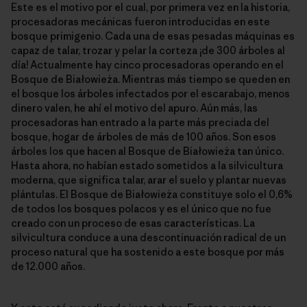
Este es el motivo por el cual, por primera vez en la historia,
procesadoras mecánicas fueron introducidas en este
bosque primigenio. Cada una de esas pesadas máquinas es
capaz de talar, trozar y pelar la corteza ¡de 300 árboles al
día! Actualmente hay cinco procesadoras operando en el
Bosque de Białowieża. Mientras más tiempo se queden en
el bosque los árboles infectados por el escarabajo, menos
dinero valen, he ahí el motivo del apuro. Aún más, las
procesadoras han entrado a la parte más preciada del
bosque, hogar de árboles de más de 100 años. Son esos
árboles los que hacen al Bosque de Białowieża tan único.
Hasta ahora, no habían estado sometidos a la silvicultura
moderna, que significa talar, arar el suelo y plantar nuevas
plántulas. El Bosque de Białowieża constituye solo el 0,6%
de todos los bosques polacos y es el único que no fue
creado con un proceso de esas características. La
silvicultura conduce a una descontinuación radical de un
proceso natural que ha sostenido a este bosque por más
de 12.000 años.