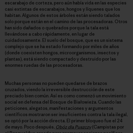
escarabajo de corteza, pero aún había vida en las especies
casi extintas de escarabajos, hongos y líquenes que los
habitan. Algunos de estos árboles están siendo talados
solo porque están en el camino de las procesadoras. Otros
han sido dañados o quebrados porque la tala está
llevándose a cabo rápidamente, en lugar de
cuidadosamente. El suelo del bosque, que es un sistema
complejo que se ha estado formando por miles de años
(donde coexisten hongos, microorganismos, insectos y
plantas), está siendo compactado y destruido por las
enormes ruedas de las procesadoras.
Muchas personas no pueden quedarse de brazos
cruzados, viendo la irreversible destrucción de este
preciado bien común. Así es como comenzó un movimiento
social en defensa del Bosque de Białowieża. Cuando las
peticiones, alegatos, manifestaciones y argumentos
científicos mostraron ser insuficientes contra la tala ilegal,
se optó por la acción directa. El primer bloqueo fue el 24
de mayo. Poco después,
Obóz dla Puszczy
(Campistas por