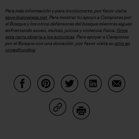
Para más información y para involucrarte, por favor visita
save-bialowieza.net
. Para mostrar tu apoyo a Campistas por
el Bosque y los otros defensores del bosque mientras siguen
enfrentando acoso, multas, juicios y violencia física,
firma
esta carta abierta a los activistas
. Para apoyar a Campistas
por el Bosque con una donación, por favor visita su
sitio en
crowdfunding
.
Compartir en Facebook
Compartir en Pinterest
Compartir en Twitter
Compartir en Link
Comparti
Compartir en Copy Link
Imprimir