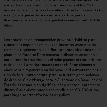
subterráneas. La línea de los abetos se está moviendo al
norte, donde las condiciones son más favorables. Y el
escarabajo de corteza está acelerando este proceso. Esto
no significa que no habrá abetos en el Bosque de
Białowieża, pero sí significa que habrá menos cantidad de
ellos.
Los abetos en descomposición proveen el hábitat para
numerosas especies de musgos, insectos, aves y otros
animales, a quienes se les dificulta sobrevivir en una típica
plantación forestal. Este escenario silvestre es donde el
carpintero de tres dedos y el búho pigmeo euroasiático se
multiplican. La madera muerta es también un elemento
clave para la regeneración del bosque al convertirse en un
tipo de fertilizante natural para las futuras generaciones
de árboles. Sin embargo, para la Autoridad de Bosques del
Estado, esto más bien significa leña y, consecuentemente,
dinero: Cada abeto puede ser vendido en 100-200 euros,
para luego ser transformados en pallets.