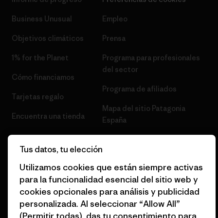
Business Unusual
Empleo
Objetivos climáticos
Prensa
1% for the Planet
Programa para profesionales
del sector
Cómo financiamos
Programa de afiliados
Tarjetas regalo
Mapa del sitio Patagonia
Encuentra una tienda
España
Tus datos, tu elección
Utilizamos cookies que están siempre activas
para la funcionalidad esencial del sitio web y
© 2026 Patagonia, Inc. Todos los derechos reservados.
cookies opcionales para análisis y publicidad
personalizada. Al seleccionar “Allow All”
(Permitir todas), das tu consentimiento para