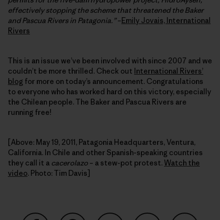
effectively stopping the scheme that threatened the Baker
and Pascua Rivers in Patagonia.”
–
Emily Jovais, International
Rivers
This is an issue we’ve been involved with since 2007 and we
couldn’t be more thrilled. Check out
International Rivers’
blog
for more on today’s announcement. Congratulations
to everyone who has worked hard on this victory, especially
the Chilean people. The Baker and Pascua Rivers are
running free!
[Above: May 19, 2011, Patagonia Headquarters, Ventura,
California. In Chile and other Spanish-speaking countries
they call it a
cacerolazo
– a stew-pot protest.
Watch the
video
. Photo: Tim Davis]