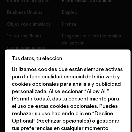
Informe de progreso
Preferencias de cookies
Business Unusual
Empleo
Objetivos climáticos
Prensa
1% for the Planet
Programa para profesionales
del sector
Cómo financiamos
Programa de afiliados
Tus datos, tu elección
Tarjetas regalo
Mapa del sitio Patagonia
Utilizamos cookies que están siempre activas
Encuentra una tienda
España
para la funcionalidad esencial del sitio web y
cookies opcionales para análisis y publicidad
personalizada. Al seleccionar “Allow All”
(Permitir todas), das tu consentimiento para
el uso de estas cookies opcionales. Puedes
© 2026 Patagonia, Inc. Todos los derechos reservados.
rechazar su uso haciendo clic en “Decline
Optional” (Rechazar opcionales) o gestionar
tus preferencias en cualquier momento