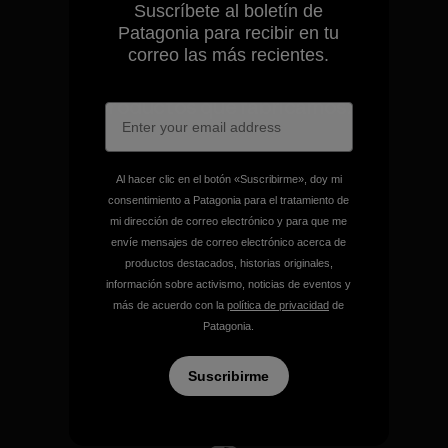
Suscríbete al boletín de
Patagonia para recibir en tu
correo las más recientes.
Garantizamos todos los
productos que fabricamos.
Ver Garantía Blindada
Al hacer clic en el botón «Suscribirme», doy mi
consentimiento a Patagonia para el tratamiento de
mi dirección de correo electrónico y para que me
envíe mensajes de correo electrónico acerca de
productos destacados, historias originales,
Asumimos la
información sobre activismo, noticias de eventos y
responsabilidad de nuestro
más de acuerdo con la
política de privacidad
de
impacto.
Patagonia.
Suscribirme
Descubre nuestra contribución