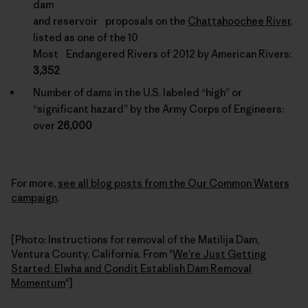
dam
and reservoir proposals on the
Chattahoochee River
,
listed as one of the 10
Most Endangered Rivers of 2012 by American Rivers:
3,352
Number of dams in the U.S. labeled “high” or
“significant hazard” by the Army Corps of Engineers:
over
26,000
For more,
see all blog posts from the Our Common Waters
campaign
.
[Photo: Instructions for removal of the Matilija Dam,
Ventura County, California. From "
We're Just Getting
Started: Elwha and Condit Establish Dam Removal
Momentum
"]