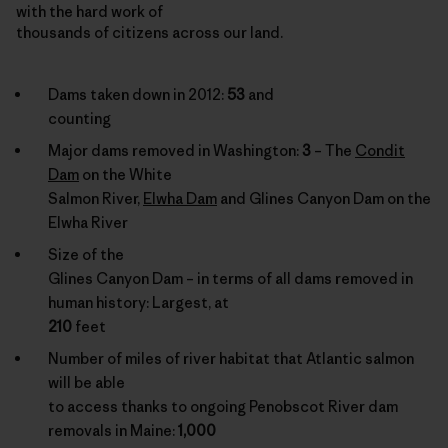
with the hard work of
thousands of citizens across our land.
Dams taken down in 2012:
53
and
counting
Major dams removed in Washington:
3
– The
Condit
Dam
on the White
Salmon River,
Elwha Dam
and Glines Canyon Dam on the
Elwha River
Size of the
Glines Canyon Dam – in terms of all dams removed in
human history: Largest, at
210
feet
Number of miles of river habitat that Atlantic salmon
will be able
to access thanks to ongoing Penobscot River dam
removals in Maine:
1,000