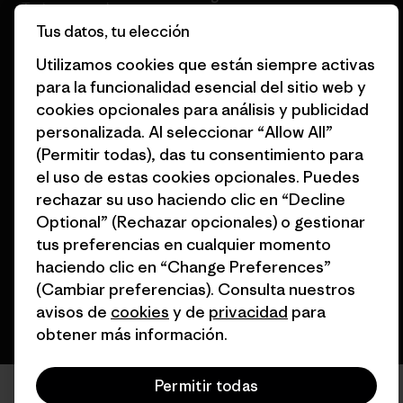
Tarjetas regalo
Tus datos, tu elección
Mapa del sitio Patagonia
Encuentra una tienda
España
Utilizamos cookies que están siempre activas
para la funcionalidad esencial del sitio web y
cookies opcionales para análisis y publicidad
personalizada. Al seleccionar “Allow All”
(Permitir todas), das tu consentimiento para
© 2026 Patagonia, Inc. Todos los derechos reservados.
el uso de estas cookies opcionales. Puedes
rechazar su uso haciendo clic en “Decline
Optional” (Rechazar opcionales) o gestionar
tus preferencias en cualquier momento
español
haciendo clic en “Change Preferences”
(Cambiar preferencias). Consulta nuestros
avisos de
cookies
y de
privacidad
para
obtener más información.
Permitir todas